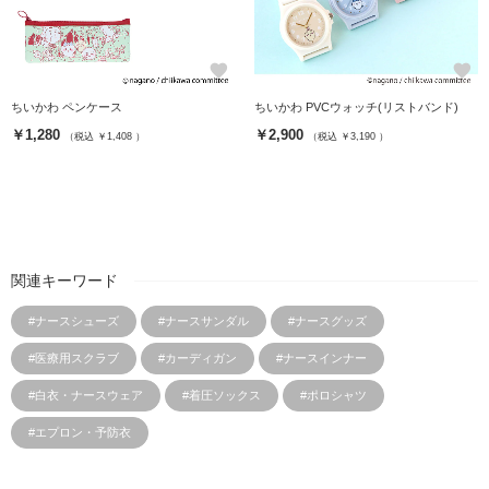
favorite
favorite
ちいかわ ペンケース
ちいかわ PVCウォッチ(リストバンド)
￥1,280
￥2,900
（税込 ￥1,408 ）
（税込 ￥3,190 ）
関連キーワード
#ナースシューズ
#ナースサンダル
#ナースグッズ
#医療用スクラブ
#カーディガン
#ナースインナー
#白衣・ナースウェア
#着圧ソックス
#ポロシャツ
#エプロン・予防衣