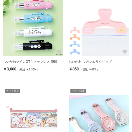
favorite
favorite
ちいかわツインGTキャップレス 印鑑
ちいかわ ウカンムリクリップ
￥3,000
￥850
（税込 ￥3,300 ）
（税込 ￥935 ）
ネット限定
ネット限定