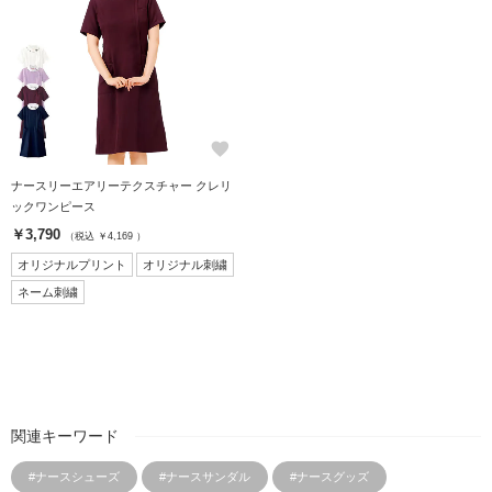
favorite
ナースリーエアリーテクスチャー クレリ
ックワンピース
￥3,790
（税込 ￥4,169 ）
オリジナルプリント
オリジナル刺繍
ネーム刺繍
関連キーワード
#ナースシューズ
#ナースサンダル
#ナースグッズ