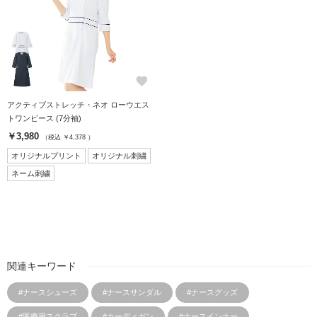
favorite
アクティブストレッチ・ネオ ローウエス
トワンピース (7分袖)
￥3,980
（税込 ￥4,378 ）
オリジナルプリント
オリジナル刺繍
ネーム刺繍
関連キーワード
#ナースシューズ
#ナースサンダル
#ナースグッズ
#医療用スクラブ
#カーディガン
#ナースインナー