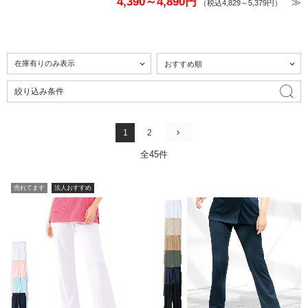
4,390～4,890円
≫
（税込4,829～5,379円）
絞り込み条件
1
2
全45件
売れてます
法人おすすめ