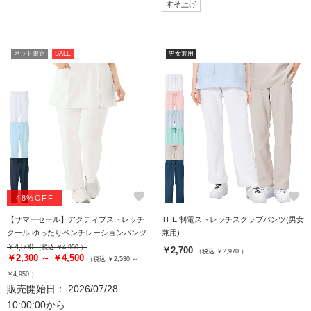
すそ上げ
ネット限定
SALE
男女兼用
favorite
favorite
48%OFF
【サマーセール】アクティブストレッチ
THE 制電ストレッチスクラブパンツ(男女
クール ゆったりベンチレーションパンツ
兼用)
￥4,500
（税込 ￥4,950 ）
￥2,700
（税込 ￥2,970 ）
￥2,300 ～ ￥4,500
（税込 ￥2,530 ～
￥4,950 ）
販売開始日： 2026/07/28
10:00:00から