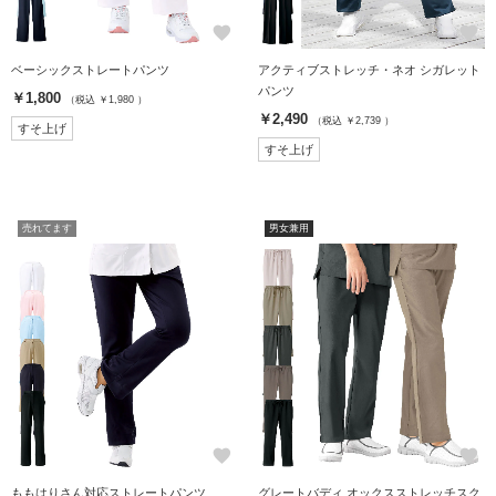
favorite
favorite
ベーシックストレートパンツ
アクティブストレッチ・ネオ シガレット
パンツ
￥1,800
（税込 ￥1,980 ）
￥2,490
（税込 ￥2,739 ）
すそ上げ
すそ上げ
売れてます
男女兼用
favorite
favorite
ももはりさん対応ストレートパンツ
グレートバディ オックスストレッチスク