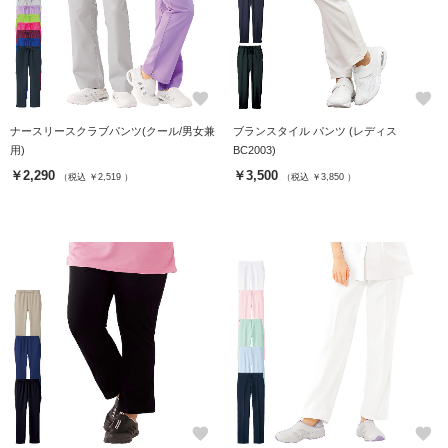
favorite
favorite
ナースリースクラブパンツ(クール/男女兼
ブランスタイル パンツ (レディス
用)
BC2003)
￥2,290
￥3,500
（税込 ￥2,519 ）
（税込 ￥3,850 ）
favorite
favorite