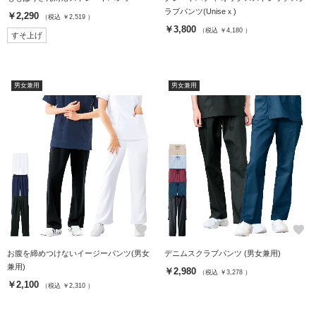
ラブパンツ(Uniseｘ)
￥2,290
（税込 ￥2,519 ）
￥3,800
（税込 ￥4,180 ）
すそ上げ
男女兼用
男女兼用
favorite
favorite
お腹を締めつけないイージーパンツ(男女
デニムスクラブパンツ (男女兼用)
兼用)
￥2,980
（税込 ￥3,278 ）
￥2,100
（税込 ￥2,310 ）