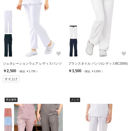
favorite
favorite
ジェネレーションウェア レディスパンツ
ブランスタイル パンツ(レディスBC2005)
￥2,500
￥3,500
（税込 ￥2,750 ）
（税込 ￥3,850 ）
すそ上げ
男女兼用
メンズ