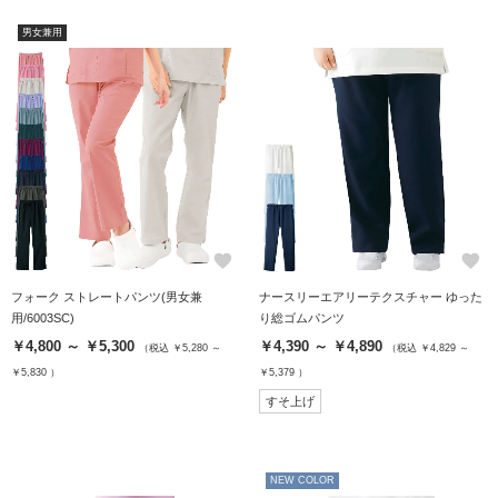
男女兼用
favorite
favorite
フォーク ストレートパンツ(男女兼
ナースリーエアリーテクスチャー ゆった
用/6003SC)
り総ゴムパンツ
￥4,800 ～ ￥5,300
￥4,390 ～ ￥4,890
（税込 ￥5,280 ～
（税込 ￥4,829 ～
￥5,830 ）
￥5,379 ）
すそ上げ
NEW COLOR