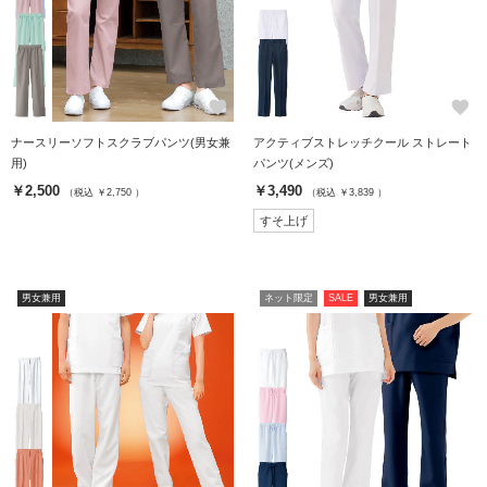
favorite
favorite
ナースリーソフトスクラブパンツ(男女兼
アクティブストレッチクール ストレート
用)
パンツ(メンズ)
￥2,500
￥3,490
（税込 ￥2,750 ）
（税込 ￥3,839 ）
すそ上げ
男女兼用
ネット限定
SALE
男女兼用