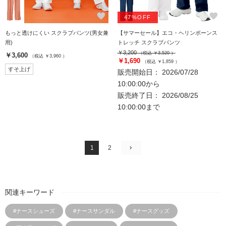
favorite
favorite
47%OFF
もっと透けにくい スクラブパンツ(男女兼
【サマーセール】エコ・ヘリンボーンス
用)
トレッチ スクラブパンツ
￥3,200
（税込 ￥3,520 ）
￥3,600
（税込 ￥3,960 ）
￥1,690
（税込 ￥1,859 ）
すそ上げ
販売開始日： 2026/07/28
10:00:00から
販売終了日： 2026/08/25
10:00:00まで
1
2
関連キーワード
#ナースシューズ
#ナースサンダル
#ナースグッズ