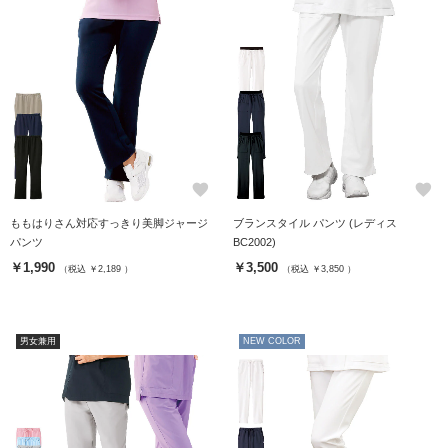
favorite
favorite
ももはりさん対応すっきり美脚ジャージ
ブランスタイル パンツ (レディス
パンツ
BC2002)
￥1,990
￥3,500
（税込 ￥2,189 ）
（税込 ￥3,850 ）
男女兼用
NEW COLOR