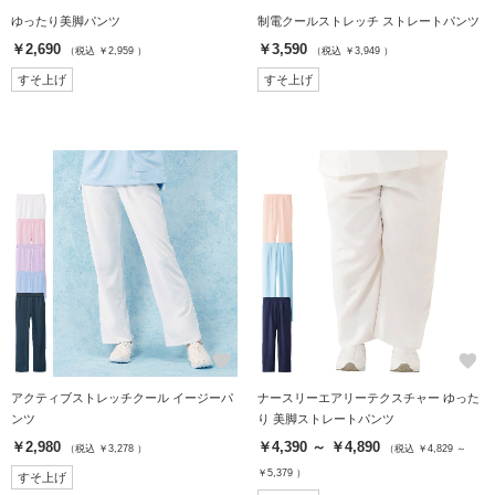
ゆったり美脚パンツ
制電クールストレッチ ストレートパンツ
￥2,690
￥3,590
（税込 ￥2,959 ）
（税込 ￥3,949 ）
すそ上げ
すそ上げ
favorite
favorite
アクティブストレッチクール イージーパ
ナースリーエアリーテクスチャー ゆった
ンツ
り 美脚ストレートパンツ
￥2,980
￥4,390 ～ ￥4,890
（税込 ￥3,278 ）
（税込 ￥4,829 ～
￥5,379 ）
すそ上げ