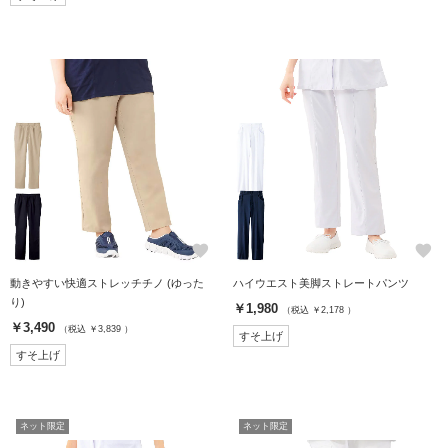
favorite
favorite
動きやすい快適ストレッチチノ (ゆった
ハイウエスト美脚ストレートパンツ
り)
￥1,980
（税込 ￥2,178 ）
￥3,490
（税込 ￥3,839 ）
すそ上げ
すそ上げ
ネット限定
ネット限定