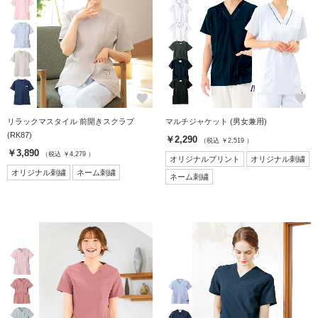
favorite
favorite
リラックマスタイル 前開きスクラブ
マルチジャケット (男女兼用)
(RK87)
￥2,290
（税込 ￥2,519 ）
￥3,890
（税込 ￥4,279 ）
オリジナルプリント
オリジナル刺繍
オリジナル刺繍
ネーム刺繍
ネーム刺繍