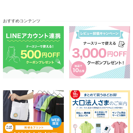
おすすめコンテンツ