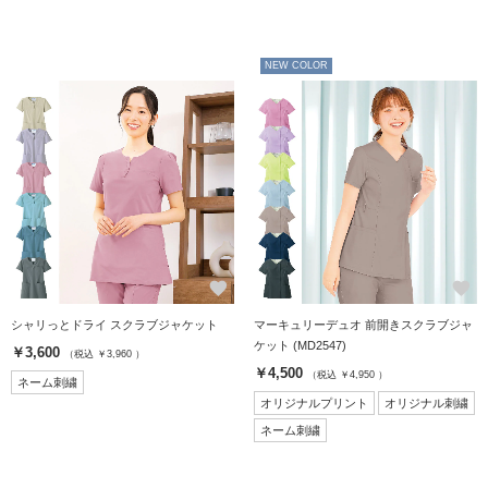
NEW COLOR
favorite
favorite
シャリっとドライ スクラブジャケット
マーキュリーデュオ 前開きスクラブジャ
ケット (MD2547)
￥3,600
（税込 ￥3,960 ）
￥4,500
（税込 ￥4,950 ）
ネーム刺繍
オリジナルプリント
オリジナル刺繍
ネーム刺繍