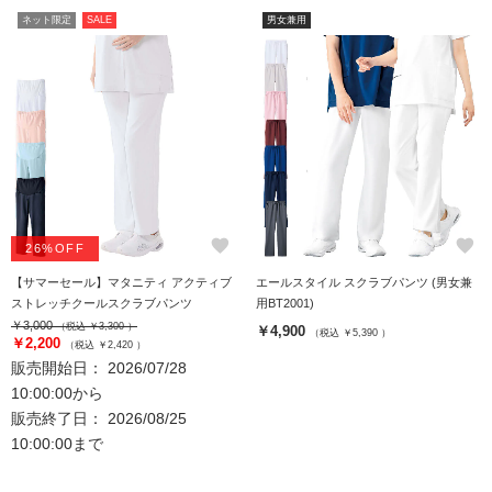
ネット限定
SALE
男女兼用
favorite
favorite
26%OFF
【サマーセール】マタニティ アクティブ
エールスタイル スクラブパンツ (男女兼
ストレッチクールスクラブパンツ
用BT2001)
￥3,000
（税込 ￥3,300 ）
￥4,900
（税込 ￥5,390 ）
￥2,200
（税込 ￥2,420 ）
販売開始日： 2026/07/28
10:00:00から
販売終了日： 2026/08/25
10:00:00まで