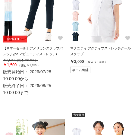
favorite
favorite
40%OFF
【サマーセール】アメリカンスクラブパ
マタニティ アクティブストレッチクール
ンツ(Type12/ビューティストレッチ)
スクラブ
￥2,500
（税込 ￥2,750 ）
￥3,000
（税込 ￥3,300 ）
￥1,500
（税込 ￥1,650 ）
ネーム刺繍
販売開始日： 2026/07/28
10:00:00から
販売終了日： 2026/08/25
10:00:00まで
男女兼用