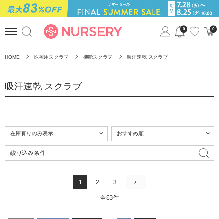
0
0
HOME
医療用スクラブ
機能スクラブ
吸汗速乾 スクラブ
吸汗速乾 スクラブ
絞り込み条件
1
2
3
全83件