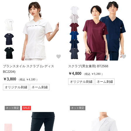
favorite
favorite
ブランスタイル スクラブ (レディス
スクラブ(男女兼用) BT2568
BC2204)
￥4,800
（税込 ￥5,280 ）
￥3,800
（税込 ￥4,180 ）
オリジナル刺繍
ネーム刺繍
オリジナル刺繍
ネーム刺繍
ネット限定
SALE
ネット限定