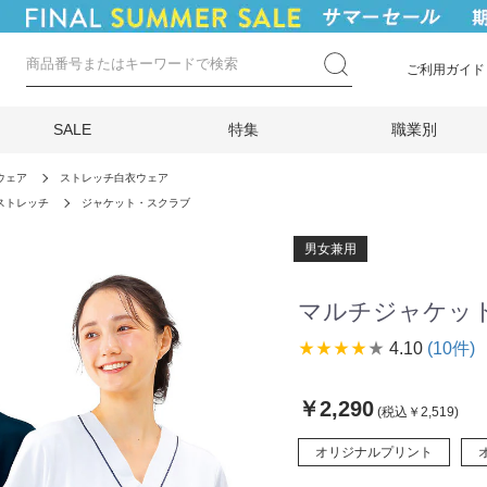
ご利用ガイド
SALE
特集
職業別
ウェア
ストレッチ白衣ウェア
ストレッチ
ジャケット・スクラブ
男女兼用
マルチジャケット
star_rate
star_rate
star_rate
star_rate
star_rate
4.10
(10件)
￥2,290
(税込￥2,519)
オリジナルプリント