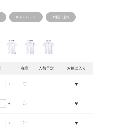
透
＃ストレッチ
＃吸汗速乾
量
在庫
入荷予定
お気に入り
♥
〇
♥
〇
♥
〇