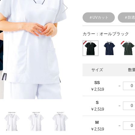
＃UVカット
＃防
カラー：
オールブラック
サイズ
数
SS
￥2,519
S
￥2,519
M
￥2,519