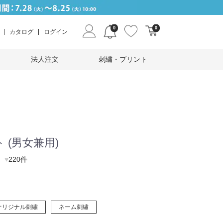
0
0
カタログ
ログイン
法人注文
刺繍・プリント
 (男女兼用)
♥
220件
オリジナル刺繍
ネーム刺繍