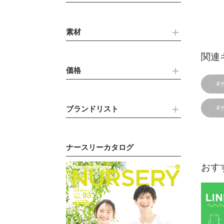
素材
関連
価格
#
ブランドリスト
#
ナースリーカタログ
おす