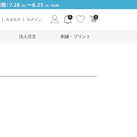
0
0
カタログ
ログイン
法人注文
刺繍・プリント