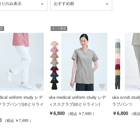
定
ネット限定
favorite
favorite
ical uniform study レデ
uka medical uniform study レデ
uka scrub s
クラブパンツ(ゆとりライ
ィススクラブ(ゆとりライン)
ラブパンツ
￥6,800
￥6,800
（税込 ￥7,480 ）
（税込 
0
（税込 ￥7,480 ）