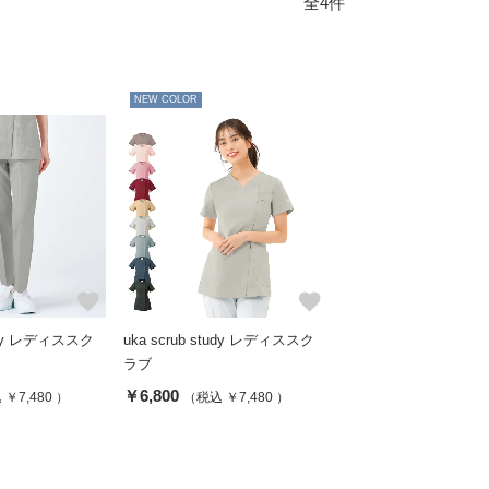
全4件
NEW COLOR
favorite
favorite
tudy レディススク
uka scrub study レディススク
ラブ
￥6,800
￥7,480 ）
（税込 ￥7,480 ）