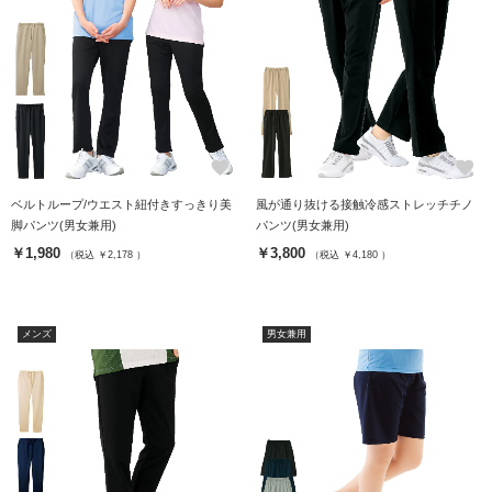
favorite
favorite
ベルトループ/ウエスト紐付きすっきり美
風が通り抜ける接触冷感ストレッチチノ
脚パンツ(男女兼用)
パンツ(男女兼用)
￥1,980
￥3,800
（税込 ￥2,178 ）
（税込 ￥4,180 ）
メンズ
男女兼用