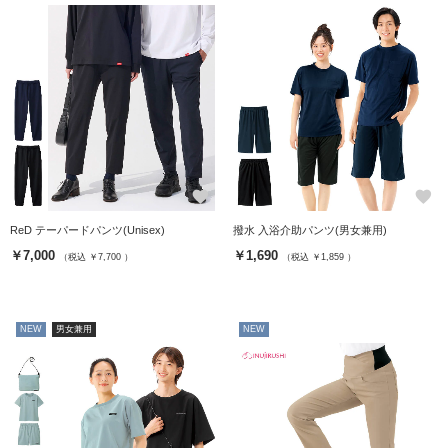
favorite
favorite
ReD テーパードパンツ(Unisex)
撥水 入浴介助パンツ(男女兼用)
￥7,000
￥1,690
（税込 ￥7,700 ）
（税込 ￥1,859 ）
NEW
男女兼用
NEW