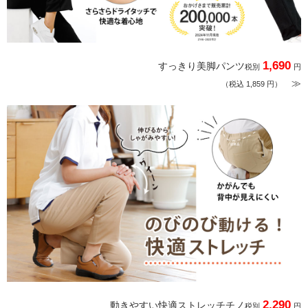
1,690
すっきり美脚パンツ
税別
円
≫
（税込 1,859 円）
2,290
動きやすい快適ストレッチチノ
税別
円