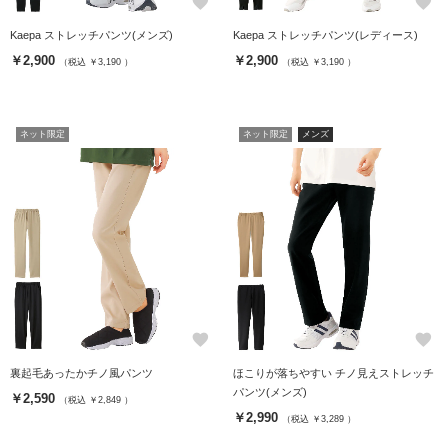
favorite
favorite
Kaepa ストレッチパンツ(メンズ)
Kaepa ストレッチパンツ(レディース)
￥2,900
￥2,900
（税込 ￥3,190 ）
（税込 ￥3,190 ）
ネット限定
ネット限定
メンズ
favorite
favorite
裏起毛あったかチノ風パンツ
ほこりが落ちやすい チノ見えストレッチ
パンツ(メンズ)
￥2,590
（税込 ￥2,849 ）
￥2,990
（税込 ￥3,289 ）