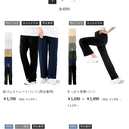
全49件
売れてます
法人おすすめ
男女兼用
売れてます
法人おすすめ
favorite
favorite
総ゴムストレートパンツ (男女兼用)
すっきり美脚パンツ
￥1,700
￥1,690 ～ ￥1,890
（税込 ￥1,870 ）
（税込 ￥1,859 ～
￥2,079 ）
NEW
ネット限定
男女兼用
NEW
男女兼用