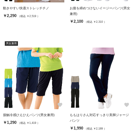
動きやすい快適ストレッチチノ
お腹を締めつけないイージーパンツ(男女
兼用)
￥2,290
（税込 ￥2,519 ）
￥2,100
（税込 ￥2,310 ）
男女兼用
favorite
favorite
接触冷感ひえひえパンツ(男女兼用)
ももはりさん対応すっきり美脚ジャージ
パンツ
￥1,290
（税込 ￥1,419 ）
￥1,990
（税込 ￥2,189 ）