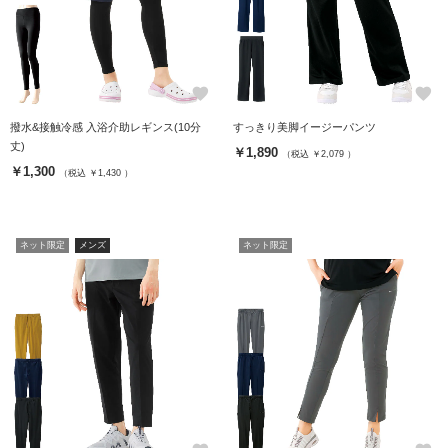
favorite
favorite
撥水&接触冷感 入浴介助レギンス(10分
すっきり美脚イージーパンツ
丈)
￥1,890
（税込 ￥2,079 ）
￥1,300
（税込 ￥1,430 ）
ネット限定
メンズ
ネット限定