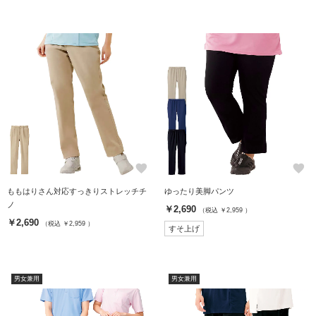
favorite
favorite
ももはりさん対応すっきりストレッチチ
ゆったり美脚パンツ
ノ
￥2,690
（税込 ￥2,959 ）
￥2,690
（税込 ￥2,959 ）
すそ上げ
男女兼用
男女兼用