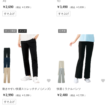
ズ)
り)
￥2,690
￥3,490
（税込 ￥2,959 ）
（税込 ￥3,839 ）
すそ上げ
すそ上げ
ネット限定
メンズ
日本製
favorite
favorite
動きやすい快適ストレッチチノ (メンズ)
快適ミラクルパンツ
￥2,990
￥2,480
（税込 ￥3,289 ）
（税込 ￥2,728 ）
すそ上げ