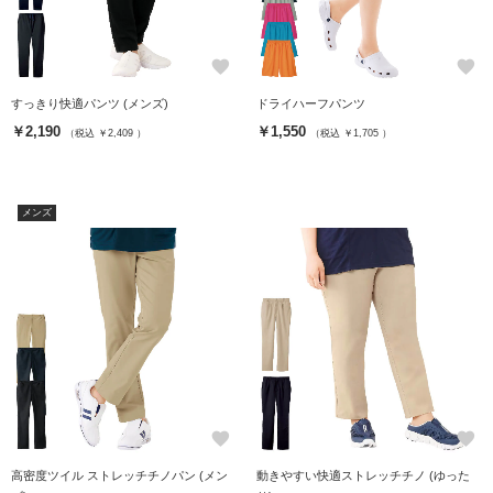
favorite
favorite
すっきり快適パンツ (メンズ)
ドライハーフパンツ
￥2,190
￥1,550
（税込 ￥2,409 ）
（税込 ￥1,705 ）
メンズ
favorite
favorite
高密度ツイル ストレッチチノパン (メン
動きやすい快適ストレッチチノ (ゆった