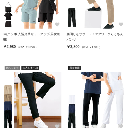
favorite
favorite
3点コンボ 入浴介助セットアップ(男女兼
腰回りをサポート！ケアワークらくちん
用)
パンツ
￥2,980
￥3,800
（税込 ￥3,278 ）
（税込 ￥4,180 ）
売れてます
法人おすすめ
男女兼用
favorite
favorite