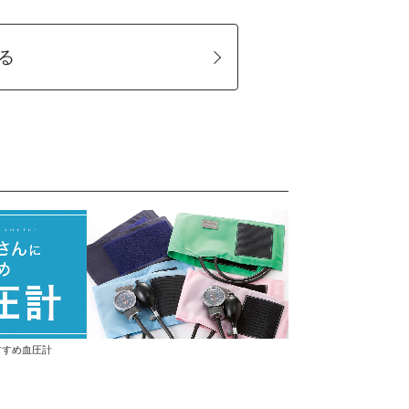
る
すすめ血圧計