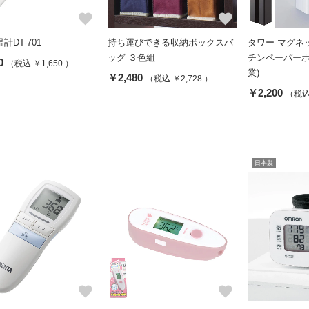
favorite
favorite
計DT-701
持ち運びできる収納ボックスバ
タワー マグネ
ッグ ３色組
チンペーパーホ
0
（税込 ￥1,650 ）
業)
￥2,480
（税込 ￥2,728 ）
￥2,200
（税込 
日本製
favorite
favorite