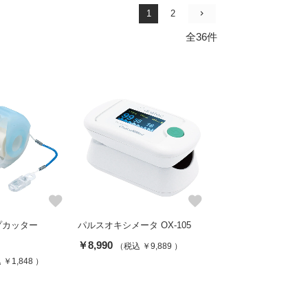
1
2
全36件
favorite
favorite
ープカッター
パルスオキシメータ OX-105
￥8,990
（税込 ￥9,889 ）
￥1,848 ）