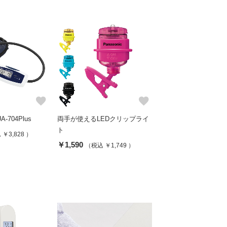
favorite
favorite
704Plus
両手が使えるLEDクリップライ
ト
￥3,828 ）
￥1,590
（税込 ￥1,749 ）