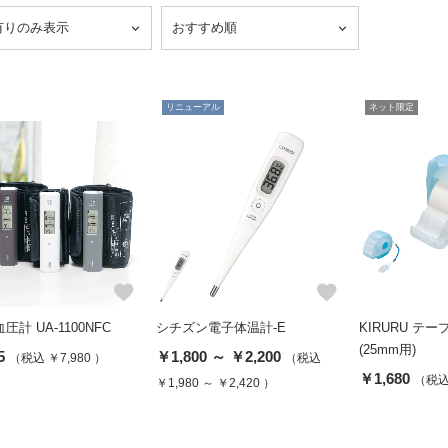
リニューアル
ネット限定
favorite
favorite
圧計 UA-1100NFC
シチズン電子体温計-E
KIRURU テ
(25mm用)
5
￥1,800 ～ ￥2,200
（税込 ￥7,980 ）
（税込
￥1,680
（税込 
￥1,980 ～ ￥2,420 ）