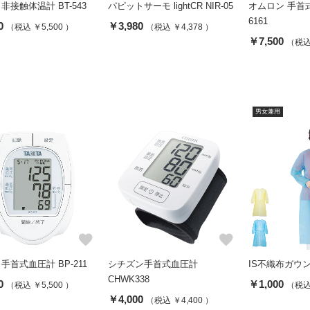
A 非接触体温計 BT-543
パピットサーモ lightCR NIR-05
オムロン 手首式
6161
0
￥3,980
（税込 ￥5,500 ）
（税込 ￥4,378 ）
￥7,500
（税込 
男女兼用
favorite
favorite
A 手首式血圧計 BP-211
シチズン手首式血圧計
IS不織布ガウンI
CHWK338
0
￥1,000
（税込 ￥5,500 ）
（税込 
￥4,000
（税込 ￥4,400 ）