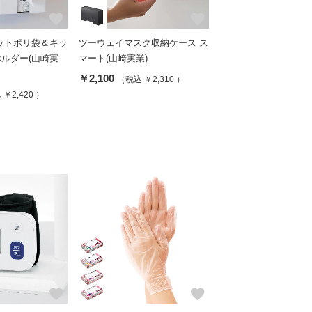
favorite
favorite
ットポリ袋＆キッ
ツーウェイマスク収納ケース ス
ルダー(山崎実
マート(山崎実業)
￥2,100
（税込 ￥2,310 ）
￥2,420 ）
favorite
favorite