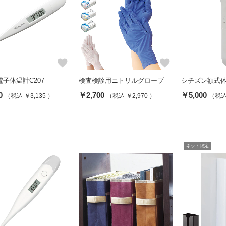
favorite
favorite
子体温計C207
検査検診用ニトリルグローブ
シチズン額式体温
0
￥2,700
￥5,000
（税込 ￥3,135 ）
（税込 ￥2,970 ）
（税込 
ネット限定