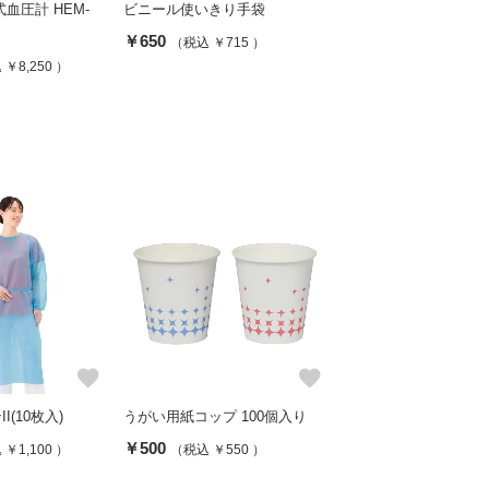
血圧計 HEM-
ビニール使いきり手袋
￥650
（税込 ￥715 ）
￥8,250 ）
favorite
favorite
I(10枚入)
うがい用紙コップ 100個入り
￥500
￥1,100 ）
（税込 ￥550 ）