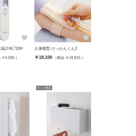
favorite
favorite
計HL710H
人体模型 けっかんくん2
￥18,100
￥5,500 ）
（税込 ￥19,910 ）
ネット限定