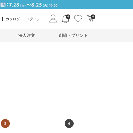
0
0
カタログ
ログイン
法人注文
刺繍・プリント