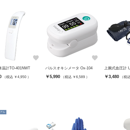
favorite
favorite
温計TO-401NWT
パルスオキシメータ Ox-104
上腕式血圧計 UA-
0
￥5,990
￥3,480
（税込 ￥4,950 ）
（税込 ￥6,589 ）
（税込 
アル