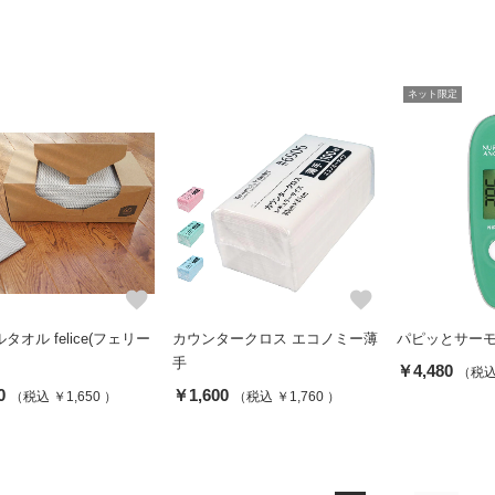
ネット限定
favorite
favorite
タオル felice(フェリー
カウンタークロス エコノミー薄
パピッとサーモ L
手
￥4,480
（税込 
0
￥1,600
（税込 ￥1,650 ）
（税込 ￥1,760 ）