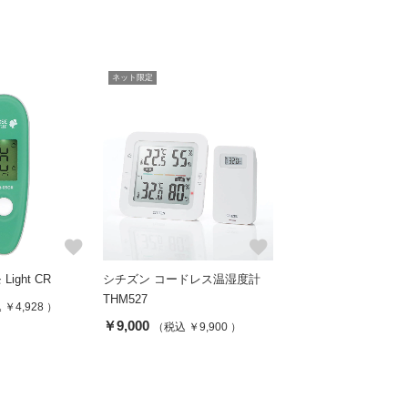
ネット限定
favorite
favorite
ight CR
シチズン コードレス温湿度計
THM527
￥4,928 ）
￥9,000
（税込 ￥9,900 ）