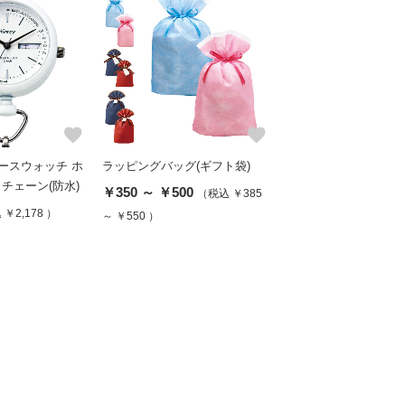
favorite
favorite
 ナースウォッチ ホ
ラッピングバッグ(ギフト袋)
チェーン(防水)
￥350 ～ ￥500
（税込 ￥385
￥2,178 ）
～ ￥550 ）