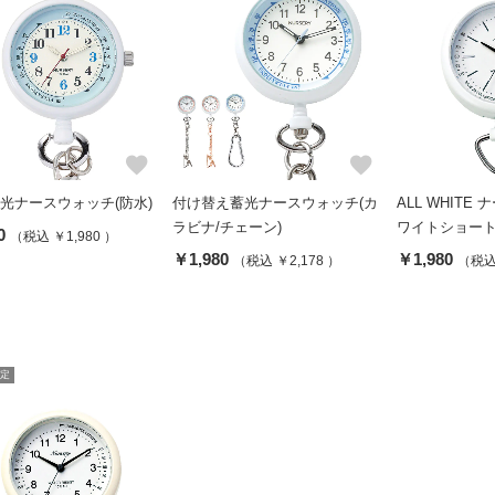
favorite
favorite
蓄光ナースウォッチ(防水)
付け替え蓄光ナースウォッチ(カ
ALL WHITE
ラビナ/チェーン)
ワイトショート
0
（税込 ￥1,980 ）
￥1,980
￥1,980
（税込 ￥2,178 ）
（税込 
定