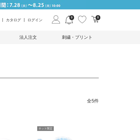
0
0
カタログ
ログイン
法人注文
刺繍・プリント
全5件
ネット限定