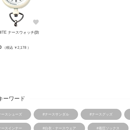
favorite
WHITE ナースウォッチ(防
0
（税込 ￥2,178 ）
キーワード
ナースシューズ
#ナースサンダル
#ナースグッズ
ナースインナー
#白衣・ナースウェア
#着圧ソックス