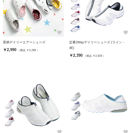
favorite
favorite
星柄デイリーエアーシューズ
定番2Wayデイリーシューズ (ライン・
4E)
￥2,990
（税込 ￥3,289 ）
￥2,390
（税込 ￥2,629 ）
favorite
favorite