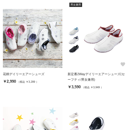
男女兼用
favorite
favorite
花柄デイリーエアーシューズ
新定番2Wayデイリーエアーシューズ(セ
ーフティ/男女兼用)
￥2,990
（税込 ￥3,289 ）
￥3,590
（税込 ￥3,949 ）