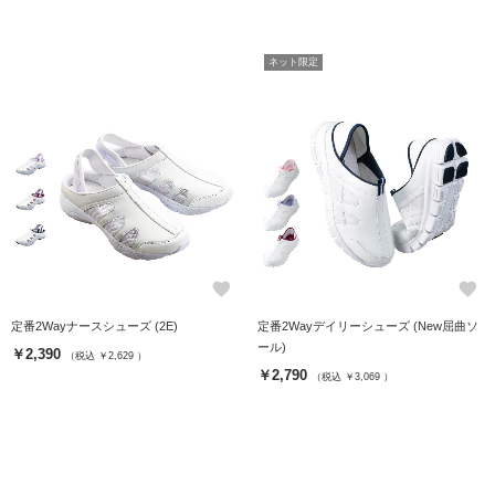
ネット限定
favorite
favorite
定番2Wayナースシューズ (2E)
定番2Wayデイリーシューズ (New屈曲ソ
ール)
￥2,390
（税込 ￥2,629 ）
￥2,790
（税込 ￥3,069 ）