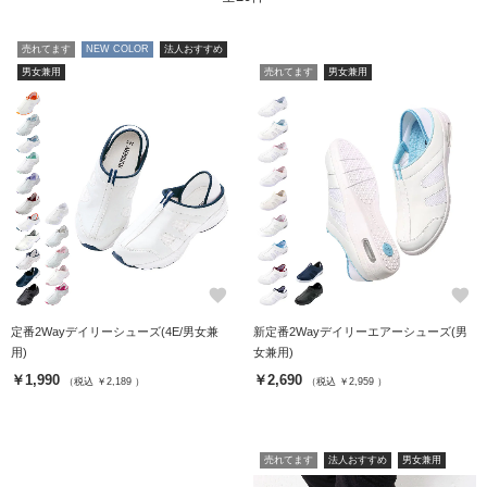
売れてます
NEW COLOR
法人おすすめ
男女兼用
売れてます
男女兼用
favorite
favorite
定番2Wayデイリーシューズ(4E/男女兼
新定番2Wayデイリーエアーシューズ(男
用)
女兼用)
￥1,990
￥2,690
（税込 ￥2,189 ）
（税込 ￥2,959 ）
売れてます
法人おすすめ
男女兼用