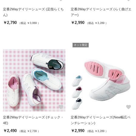
定番2Wayデイリーシューズ (足指らくち
定番2Wayデイリーシューズ (らく曲げエ
ん)
アー)
￥2,790
￥2,990
（税込 ￥3,069 ）
（税込 ￥3,289 ）
ネット限定
favorite
favorite
定番2Wayデイリーシューズ (チェック・
定番2Wayデイリーシューズ(New幅広ベ
4E)
ンチレーション)
￥2,490
￥2,990
（税込 ￥2,739 ）
（税込 ￥3,289 ）