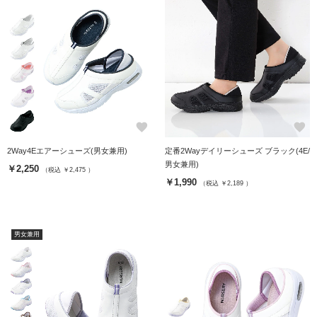
favorite
favorite
2Way4Eエアーシューズ(男女兼用)
定番2Wayデイリーシューズ ブラック(4E/
男女兼用)
￥2,250
（税込 ￥2,475 ）
￥1,990
（税込 ￥2,189 ）
男女兼用