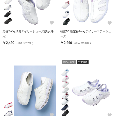
favorite
favorite
定番2Way消臭デイリーシューズ(男女兼
幅広5E 新定番2wayデイリーエアーシュ
用)
ーズ
￥2,490
￥2,990
（税込 ￥2,739 ）
（税込 ￥3,289 ）
売れてます
男女兼用
favorite
favorite