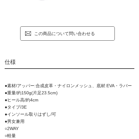
この商品について問い合わせる
仕様
●素材/アッパー:合成皮革・ナイロンメッシュ、底材:EVA・ラバー
●重量/約150g(片足23.5cm)
●ヒール高/約4cm
●タイプ/3E
●インソール取りはずし/可
●男女兼用
○2WAY
○軽量