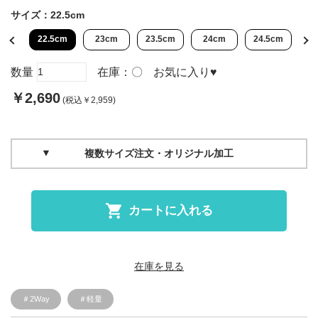
サイズ：
22.5cm
cm
22.5cm
23cm
23.5cm
24cm
24.5cm
2
数量
在庫：
〇
お気に入り
♥
￥2,690
(税込￥2,959)
複数サイズ注文・オリジナル加工
カートに入れる
在庫を見る
＃2Way
＃軽量