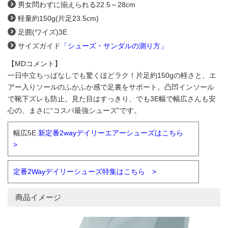
男女問わずに揃えられる22.5～28cm
軽量約150g(片足23.5cm)
足囲(ワイズ)3E
サイズガイド
「シューズ・サンダルの測り方」
【MDコメント】
一日中立ちっぱなしでも驚くほどラク！片足約150gの軽さと、エ
アー入りソールのふかふか感で足裏をサポート。
凸凹インソール
で靴下ズレも防止。見た目はすっきり、でも3E幅で幅広さんも安
心の、まさに“コスパ最強シューズ”です。
幅広5E
新定番2wayデイリーエアーシューズはこちら
>
定番2Wayデイリーシューズ特集はこちら >
商品イメージ