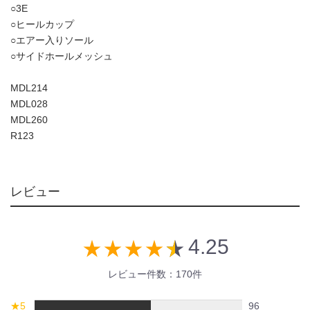
○3E
○ヒールカップ
○エアー入りソール
○サイドホールメッシュ
MDL214
MDL028
MDL260
R123
レビュー
4.25
star_rate
star_rate
star_rate
star_rate
star_rate
レビュー件数：170件
★
5
96