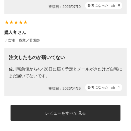
参考になった
0
投稿日：2026/07/10
star_rate
star_rate
star_rate
star_rate
star_rate
購入者 さん
／女性
職業／看護師
注文したものが届いてない
佐川宅急便から4／28日に届く予定とメールがきたけど自宅に
まだ届いてないです。
参考になった
1
投稿日：2026/04/29
レビューをすべて見る