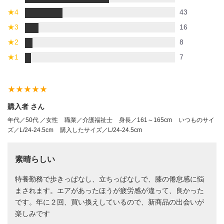
★
4
43
★
3
16
★
2
8
★
1
7
star_rate
star_rate
star_rate
star_rate
star_rate
購入者 さん
年代／50代 ／女性
職業／介護福祉士
身長／161～165cm
いつものサイ
ズ／L/24-24.5cm
購入したサイズ／L/24-24.5cm
素晴らしい
特養勤務で歩きっぱなし、立ちっぱなしで、膝の倦怠感に悩
まされます。エアがあったほうが疲労感が違って、良かった
です。年に２回、買い換えしているので、新商品の出会いが
楽しみです