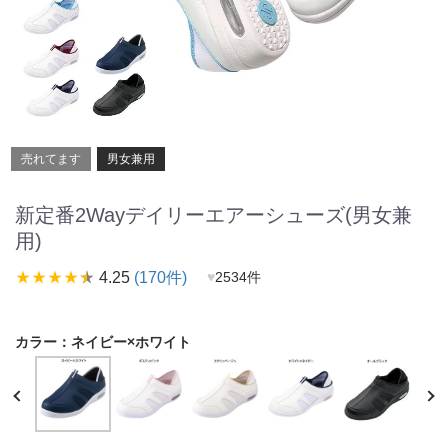
売れてます
男女兼用
新定番2Wayデイリーエアーシューズ(男女兼
用)
star_rate
star_rate
star_rate
star_rate
star_rate
4.25
(170件)
♥
2534件
カラー：
ネイビー×ホワイト