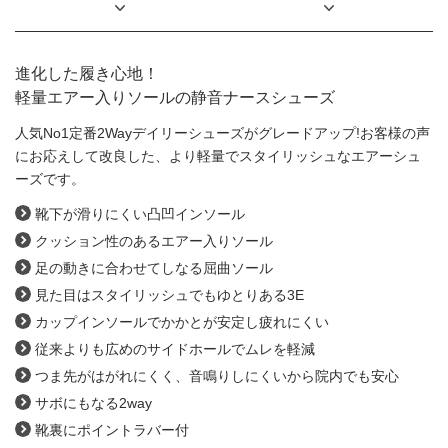
進化した履き心地！
軽量エアー入りソールの静音ナースシューズ
人気No1
定番2Wayデイリーシューズ
がグレードアップ!
お客様の声
にお応えして改良した、より軽量でスタイリッシュなエアーシュ
ーズです。
靴下が滑りにくい凸凹インソール
クッション性のあるエアー入りソール
足の動きに合わせてしなる屈曲ソール
見た目はスタイリッシュでもゆとりある3E
カップインソールでかかとが安定し疲れにくい
従来よりも広めのサイドホールでムレを軽減
つま先がはがれにくく、音鳴りしにくいから院内でも安心
サボにもなる2way
靴裏にポイントラバー付