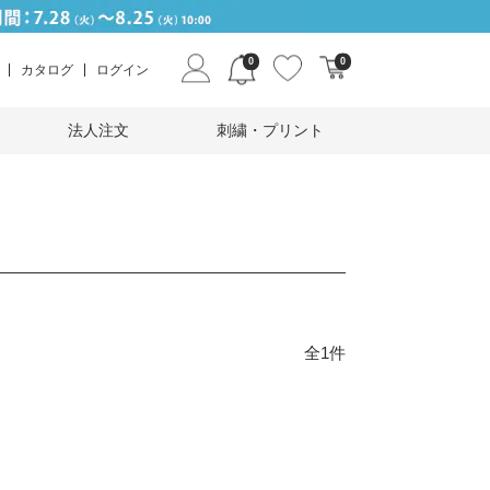
0
0
カタログ
ログイン
法人注文
刺繍・プリント
全1件