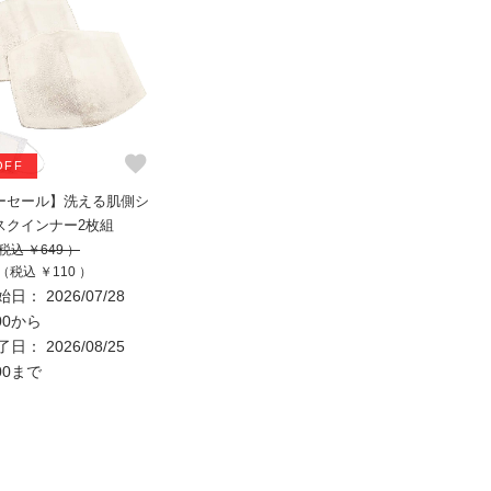
favorite
OFF
ーセール】洗える肌側シ
スクインナー2枚組
税込 ￥649 ）
（税込 ￥110 ）
日： 2026/07/28
:00から
日： 2026/08/25
:00まで