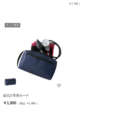
￥7,700 ）
ネット限定
favorite
血圧計専用ポーチ
￥1,800
（税込 ￥1,980 ）