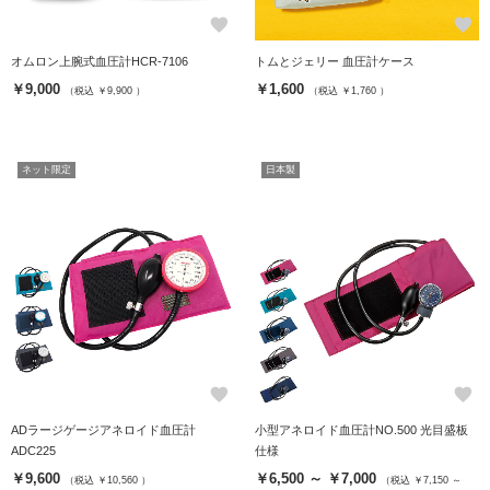
favorite
favorite
オムロン上腕式血圧計HCR-7106
トムとジェリー 血圧計ケース
￥9,000
￥1,600
（税込 ￥9,900 ）
（税込 ￥1,760 ）
ネット限定
日本製
favorite
favorite
ADラージゲージアネロイド血圧計
小型アネロイド血圧計NO.500 光目盛板
ADC225
仕様
￥9,600
￥6,500 ～ ￥7,000
（税込 ￥10,560 ）
（税込 ￥7,150 ～