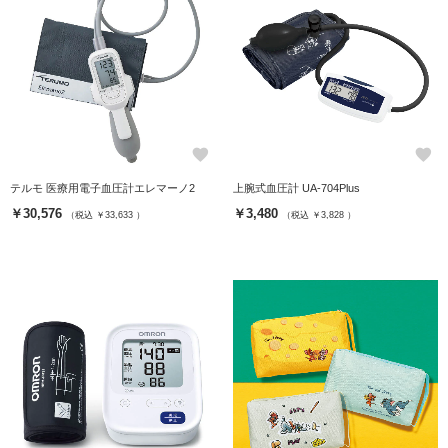
favorite
favorite
テルモ 医療用電子血圧計エレマーノ2
上腕式血圧計 UA-704Plus
￥30,576
￥3,480
（税込 ￥33,633 ）
（税込 ￥3,828 ）