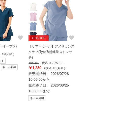
favorite
favorite
48%OFF
(オープン)
【サマーセール】アメリカンス
クラブ(Type7/超軽量ストレッ
￥3,278 ）
チ)
ント
（税込 ￥2,750 ）
￥2,500
ネーム刺繍
￥1,280
（税込 ￥1,408 ）
販売開始日： 2026/07/28
10:00:00から
販売終了日： 2026/08/25
10:00:00まで
ネーム刺繍