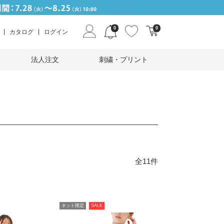
0
0
カタログ
ログイン
法人注文
刺繍・プリント
全11件
ネット限定
SALE