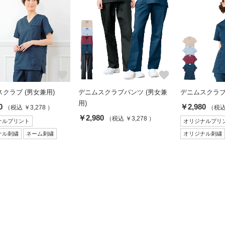
favorite
favorite
クラブ (男女兼用)
デニムスクラブパンツ (男女兼
デニムスクラブ 
用)
0
￥2,980
（税込 ￥3,278 ）
（税込 
￥2,980
（税込 ￥3,278 ）
ナルプリント
オリジナルプリ
ナル刺繍
ネーム刺繍
オリジナル刺繍