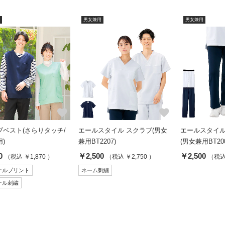
男女兼用
男女兼用
favorite
favorite
ブベスト(さらりタッチ/
エールスタイル スクラブ(男女
エールスタイル
)
兼用BT2207)
(男女兼用BT200
0
￥2,500
￥2,500
（税込 ￥1,870 ）
（税込 ￥2,750 ）
（税込 
ナルプリント
ネーム刺繍
ナル刺繍