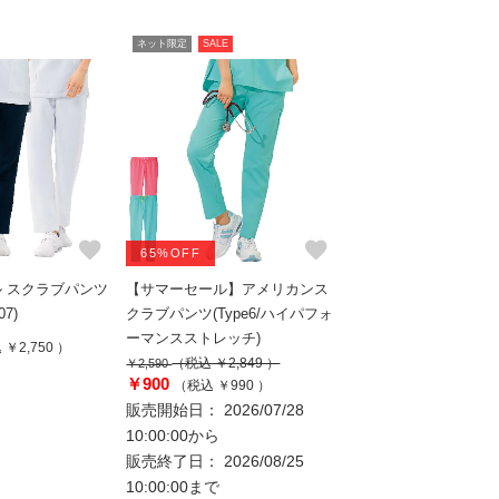
ネット限定
SALE
favorite
favorite
65%OFF
 スクラブパンツ
【サマーセール】アメリカンス
7)
クラブパンツ(Type6/ハイパフォ
ーマンスストレッチ)
￥2,750 ）
（税込 ￥2,849 ）
￥2,590
￥900
（税込 ￥990 ）
販売開始日： 2026/07/28
10:00:00から
販売終了日： 2026/08/25
10:00:00まで