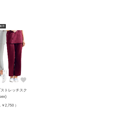
兼用
favorite
プストレッチスク
ex)
￥2,750 ）