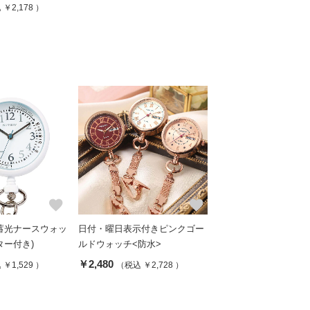
￥2,178 ）
favorite
favorite
蓄光ナースウォッ
日付・曜日表示付きピンクゴー
ター付き)
ルドウォッチ<防水>
￥2,480
￥1,529 ）
（税込 ￥2,728 ）