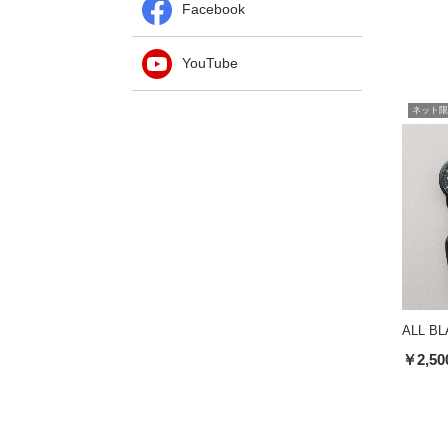
Facebook
YouTube
ネット限
ALL 
￥2,50