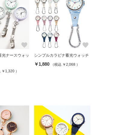
favorite
favorite
蓄光ナースウォッ
シンプルカラビナ蓄光ウォッチ
￥1,880
（税込 ￥2,068 ）
￥1,320 ）