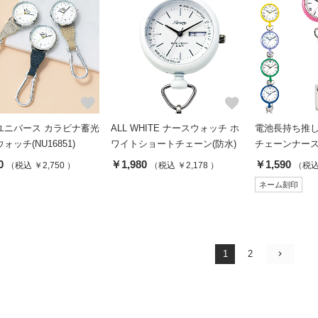
favorite
favorite
ユニバース カラビナ蓄光
ALL WHITE ナースウォッチ ホ
電池長持ち推
ォッチ(NU16851)
ワイトショートチェーン(防水)
チェーンナー
0
￥1,980
￥1,590
（税込 ￥2,750 ）
（税込 ￥2,178 ）
（税込 
ネーム刻印
1
2