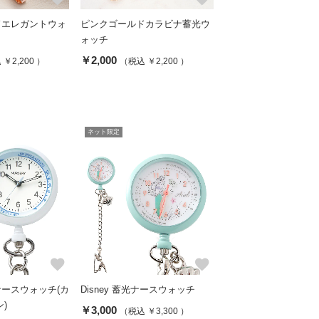
ドエレガントウォ
ピンクゴールドカラビナ蓄光ウ
ォッチ
￥2,000
￥2,200 ）
（税込 ￥2,200 ）
ネット限定
favorite
favorite
ースウォッチ(カ
Disney 蓄光ナースウォッチ
)
￥3,000
（税込 ￥3,300 ）