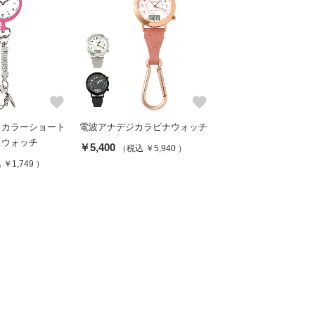
favorite
favorite
しカラーショート
電波アナデジカラビナウォッチ
スウォッチ
￥5,400
（税込 ￥5,940 ）
￥1,749 ）