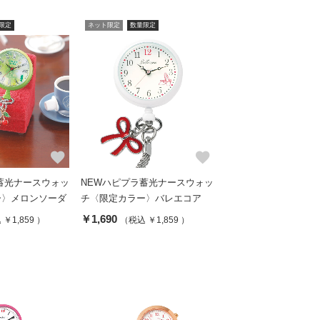
限定
ネット限定
数量限定
favorite
favorite
蓄光ナースウォッ
NEWハピプラ蓄光ナースウォッ
ー〉メロンソーダ
チ〈限定カラー〉バレエコア
￥1,690
￥1,859 ）
（税込 ￥1,859 ）