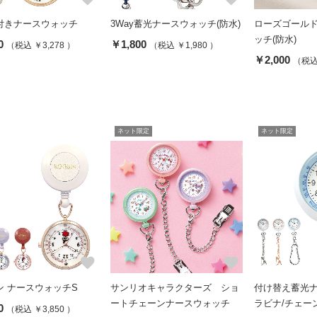
付きナースウォッチ
3Way蓄光ナースウォッチ(防水)
ローズゴール
ッチ(防水)
0
￥1,800
（税込 ￥3,278 ）
（税込 ￥1,980 ）
￥2,000
（税込 
ネット限定
ネット限定
favorite
favorite
ン ナースウォッチS
サンリオキャラクターズ ショ
付け替え蓄光ナ
ートチェーンナースウォッチ
ラビナ/チェーン
0
（税込 ￥3,850 ）