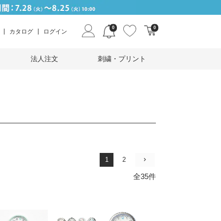
0
0
カタログ
ログイン
法人注文
刺繍・プリント
1
2
全35件