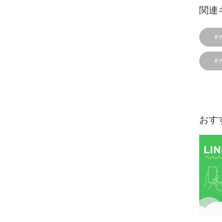
関連
#
#
おす