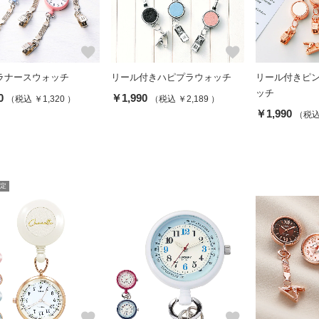
favorite
favorite
ラナースウォッチ
リール付きハピプラウォッチ
リール付きピ
ッチ
0
￥1,990
（税込 ￥1,320 ）
（税込 ￥2,189 ）
￥1,990
（税込 
定
favorite
favorite