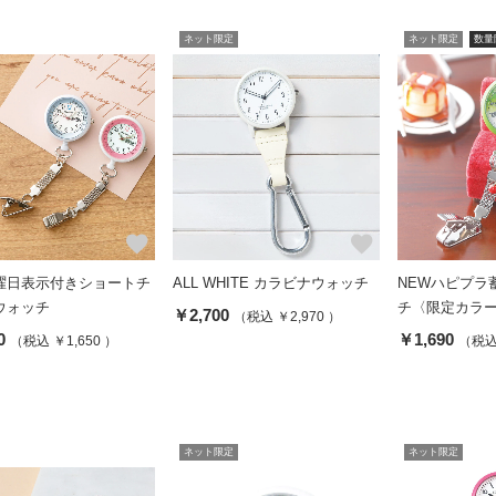
ネット限定
ネット限定
数量
favorite
favorite
曜日表示付きショートチ
ALL WHITE カラビナウォッチ
NEWハピプラ
ウォッチ
チ〈限定カラ
￥2,700
（税込 ￥2,970 ）
0
￥1,690
（税込 ￥1,650 ）
（税込 
ネット限定
ネット限定