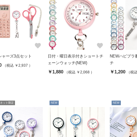
favorite
favorite
シャーズ3点セット
日付・曜日表示付きショートチ
NEWハピプラ
ェーンウォッチ(NEW)
チ
0
（税込 ￥2,937 ）
￥1,880
￥1,200
（税込 ￥2,068 ）
（税込 
ネット限定
NEW
NEW