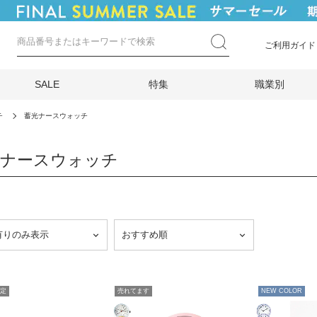
ご利用ガイド
SALE
特集
職業別
チ
蓄光ナースウォッチ
光ナースウォッチ
定
売れてます
NEW COLOR