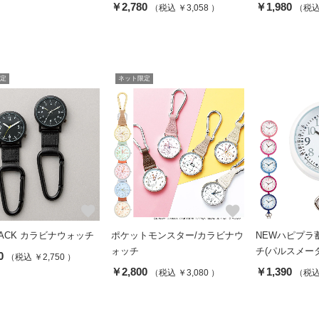
￥2,780
￥1,980
（税込 ￥3,058 ）
（税込 
定
ネット限定
favorite
favorite
BLACK カラビナウォッチ
ポケットモンスター/カラビナウ
NEWハピプラ
ォッチ
チ(パルスメー
0
（税込 ￥2,750 ）
￥2,800
￥1,390
（税込 ￥3,080 ）
（税込 