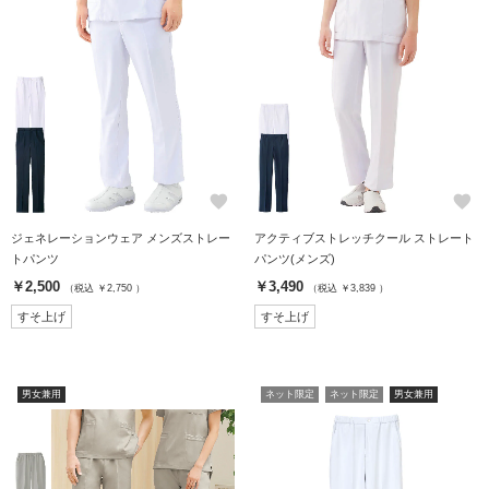
favorite
favorite
ジェネレーションウェア メンズストレー
アクティブストレッチクール ストレート
トパンツ
パンツ(メンズ)
￥2,500
￥3,490
（税込 ￥2,750 ）
（税込 ￥3,839 ）
すそ上げ
すそ上げ
男女兼用
ネット限定
ネット限定
男女兼用