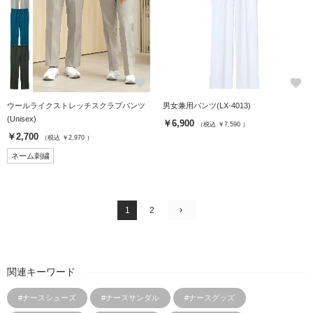
favorite
favorite
ウールライクストレッチスクラブパンツ
男女兼用パンツ(LX-4013)
(Unisex)
￥6,900
（税込 ￥7,590 ）
￥2,700
（税込 ￥2,970 ）
ネーム刺繍
1
2
関連キーワード
#ナースシューズ
#ナースサンダル
#ナースグッズ