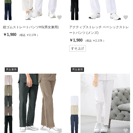
favorite
favorite
総ゴムストレートパンツHS(男女兼用)
アクティブストレッチ ベーシックストレ
ートパンツ (メンズ)
￥1,980
（税込 ￥2,178 ）
￥1,980
（税込 ￥2,178 ）
すそ上げ
男女兼用
男女兼用
favorite
favorite