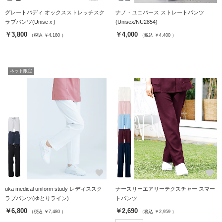
グレートバディ オックスストレッチスク
ナノ・ユニバース ストレートパンツ
ラブパンツ(Uniseｘ)
(Unisex/NU2854)
￥3,800
￥4,000
（税込 ￥4,180 ）
（税込 ￥4,400 ）
ネット限定
favorite
favorite
uka medical uniform study レディススク
ナースリーエアリーテクスチャー スマー
ラブパンツ(ゆとりライン)
トパンツ
￥6,800
￥2,690
（税込 ￥7,480 ）
（税込 ￥2,959 ）