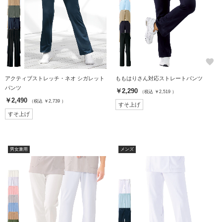
favorite
favorite
アクティブストレッチ・ネオ シガレット
ももはりさん対応ストレートパンツ
パンツ
￥2,290
（税込 ￥2,519 ）
￥2,490
（税込 ￥2,739 ）
すそ上げ
すそ上げ
男女兼用
メンズ