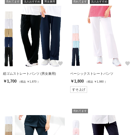
売れてます
法人おすすめ
男女兼用
売れてます
法人おすすめ
favorite
favorite
総ゴムストレートパンツ (男女兼用)
ベーシックストレートパンツ
￥1,700
￥1,800
（税込 ￥1,870 ）
（税込 ￥1,980 ）
すそ上げ
売れてます