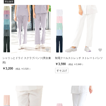
男女兼用
favorite
favorite
シャリっとドライ スクラブパンツ(男女兼
制電クールストレッチ ストレートパンツ
用)
￥3,590
（税込 ￥3,949 ）
￥3,200
（税込 ￥3,520 ）
すそ上げ