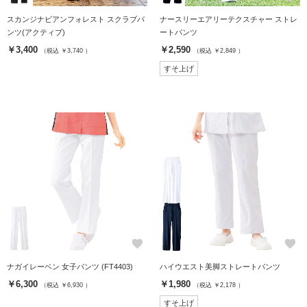
スカンジナビアンフォレスト スクラブパ
ナースリーエアリーテクスチャー ストレ
ンツ(アクティブ)
ートパンツ
￥3,400
￥2,590
（税込 ￥3,740 ）
（税込 ￥2,849 ）
すそ上げ
favorite
favorite
ナガイレーベン 女子パンツ (FT4403)
ハイウエスト美脚ストレートパンツ
￥6,300
￥1,980
（税込 ￥6,930 ）
（税込 ￥2,178 ）
すそ上げ