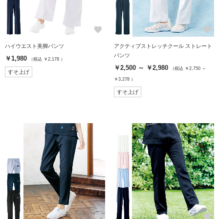
favorite
favorite
ハイウエスト美脚パンツ
アクティブストレッチクール ストレート
パンツ
￥1,980
（税込 ￥2,178 ）
￥2,500 ～ ￥2,980
（税込 ￥2,750 ～
すそ上げ
￥3,278 ）
すそ上げ
favorite
favorite