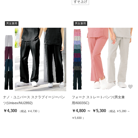
すそ上げ
男女兼用
男女兼用
favorite
favorite
ナノ・ユニバース スクラブイージーパン
フォーク ストレートパンツ(男女兼
ツ(Unisex/NU2892)
用/6003SC)
￥4,300
￥4,800 ～ ￥5,300
（税込 ￥4,730 ）
（税込 ￥5,280 ～
￥5,830 ）