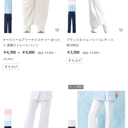
favorite
favorite
ナースリーエアリーテクスチャー ゆった
ブランスタイル パンツ (レディス
り 美脚ストレートパンツ
BC2001)
￥4,390 ～ ￥4,890
￥3,500
（税込 ￥4,829 ～
（税込 ￥3,850 ）
￥5,379 ）
すそ上げ
すそ上げ
ネット限定