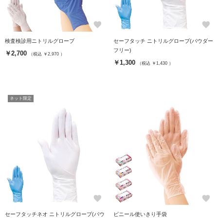
favorite
favorite
検査検診用ニトリルグローブ
セーフタッチ ニトリルグローブ(パウダー
フリー)
￥2,700
（税込 ￥2,970 ）
￥1,300
（税込 ￥1,430 ）
ネット限定
favorite
favorite
セーフタッチネオ ニトリルグローブ(パウ
ビニール使いきり手袋