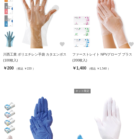
favorite
favorite
川西工業 ポリエチレン手袋 カタエンボス
ファーストレイト NPVグローブ プラス
(100枚入)
(200枚入)
￥200
￥1,400
（税込 ￥220 ）
（税込 ￥1,540 ）
ネット限定