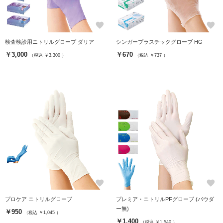
favorite
favorite
検査検診用ニトリルグローブ ダリア
シンガープラスチックグローブ HG
￥3,000
￥670
（税込 ￥3,300 ）
（税込 ￥737 ）
favorite
favorite
プロケア ニトリルグローブ
プレミア・ニトリルPFグローブ (パウダ
ー無)
￥950
（税込 ￥1,045 ）
￥1,400
（税込 ￥1,540 ）