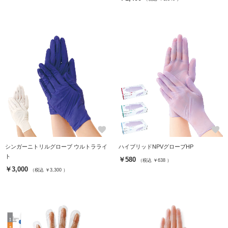
favorite
favorite
シンガーニトリルグローブ ウルトラライ
ハイブリッドNPVグローブHP
ト
￥580
（税込 ￥638 ）
￥3,000
（税込 ￥3,300 ）