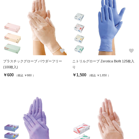
favorite
favorite
プラスチックグローブ パウダーフリー
ニトリルグローブ Zerotica Biofit 125枚入
(100枚入)
り
￥600
￥1,500
（税込 ￥660 ）
（税込 ￥1,650 ）