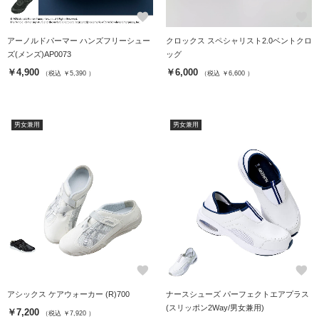
favorite
favorite
アーノルドパーマー ハンズフリーシュー
クロックス スペシャリスト2.0ベントクロ
ズ(メンズ)AP0073
ッグ
￥4,900
￥6,000
（税込 ￥5,390 ）
（税込 ￥6,600 ）
男女兼用
男女兼用
favorite
favorite
アシックス ケアウォーカー (R)700
ナースシューズ パーフェクトエアプラス
(スリッポン2Way/男女兼用)
￥7,200
（税込 ￥7,920 ）