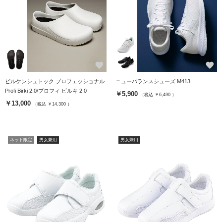
favorite
favorite
ビルケンシュトック プロフェッショナル
ニューバランスシューズ M413
Profi Birki 2.0/プロフィ ビルキ 2.0
￥5,900
（税込 ￥6,490 ）
￥13,000
（税込 ￥14,300 ）
ネット限定
男女兼用
男女兼用