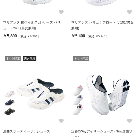
favorite
favorite
マリアンヌ 抗ウイルスαシリーズ バリ
マリアンヌ バリュ！フロート Ｖ101(男女
ュ！Ｖ2αＥ(男女兼用)
兼用)
￥5,800
￥5,400
（税込 ￥6,380 ）
（税込 ￥5,940 ）
ネット限定
男女兼用
ネット限定
favorite
favorite
屈曲スポーティーサボシューズ
定番2Wayデイリーシューズ (New屈曲ソ