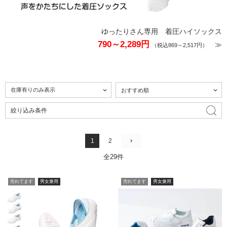
ゆったりさん専用 着圧ハイソックス
790～2,289円
≫
（税込869～2,517円）
絞り込み条件
1
2
全29件
売れてます
男女兼用
売れてます
男女兼用