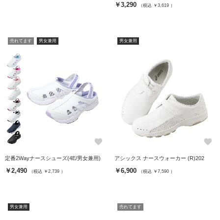
￥3,290
（税込 ￥3,619 ）
売れてます
男女兼用
男女兼用
favorite
favorite
定番2Wayナースシューズ(4E/男女兼用)
アシックス ナースウォーカー (R)202
￥2,490
￥6,900
（税込 ￥2,739 ）
（税込 ￥7,590 ）
男女兼用
売れてます