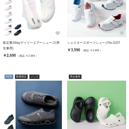
favorite
favorite
新定番2Wayデイリーエアーシューズ(男
シェスタースポーツシューズNo.533T
女兼用)
￥3,590
（税込 ￥3,949 ）
￥2,690
（税込 ￥2,959 ）
NEW
数量限定
メンズ
男女兼用