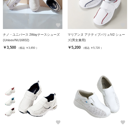
favorite
favorite
ナノ・ユニバース 2Wayナースシューズ
マリアンヌ アクティブバリュ!V2 シュー
(Unisex/NU16832)
ズ(男女兼用)
￥3,500
￥5,200
（税込 ￥3,850 ）
（税込 ￥5,720 ）
favorite
favorite