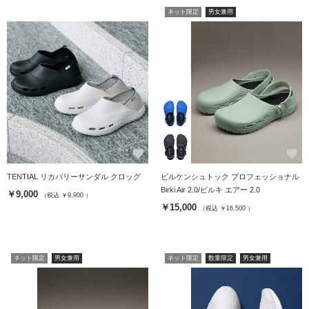
ネット限定
男女兼用
favorite
favorite
TENTIAL リカバリーサンダル クロッグ
ビルケンシュトック プロフェッショナル
Birki Air 2.0/ビルキ エアー 2.0
￥9,000
（税込 ￥9,900 ）
￥15,000
（税込 ￥16,500 ）
ネット限定
男女兼用
ネット限定
数量限定
男女兼用