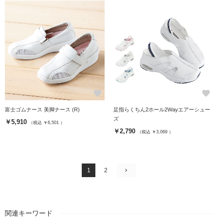
favorite
favorite
富士ゴムナース 美脚ナース (R)
足指らくちん2ホール2Wayエアーシュー
ズ
￥5,910
（税込 ￥6,501 ）
￥2,790
（税込 ￥3,069 ）
1
2
関連キーワード