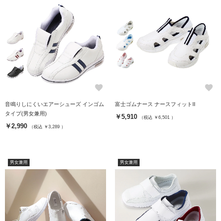
favorite
favorite
音鳴りしにくいエアーシューズ インゴム
富士ゴムナース ナースフィットII
タイプ(男女兼用)
￥5,910
（税込 ￥6,501 ）
￥2,990
（税込 ￥3,289 ）
男女兼用
男女兼用