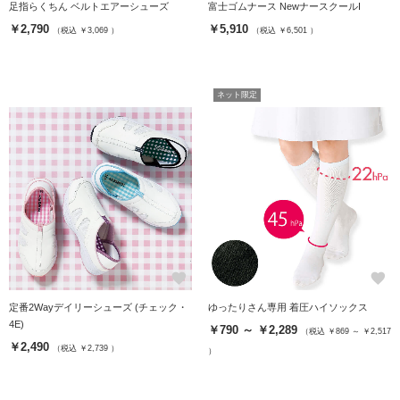
足指らくちん ベルトエアーシューズ
富士ゴムナース NewナースクールI
￥2,790
￥5,910
（税込 ￥3,069 ）
（税込 ￥6,501 ）
ネット限定
favorite
favorite
定番2Wayデイリーシューズ (チェック・
ゆったりさん専用 着圧ハイソックス
4E)
￥790 ～ ￥2,289
（税込 ￥869 ～ ￥2,517
￥2,490
（税込 ￥2,739 ）
）