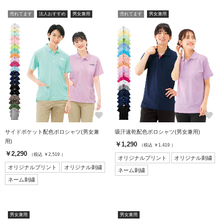
売れてます
法人おすすめ
男女兼用
売れてます
男女兼用
favorite
favorite
サイドポケット配色ポロシャツ(男女兼
吸汗速乾配色ポロシャツ(男女兼用)
用)
￥1,290
（税込 ￥1,419 ）
￥2,290
（税込 ￥2,519 ）
オリジナルプリント
オリジナル刺繍
オリジナルプリント
オリジナル刺繍
ネーム刺繍
ネーム刺繍
男女兼用
男女兼用