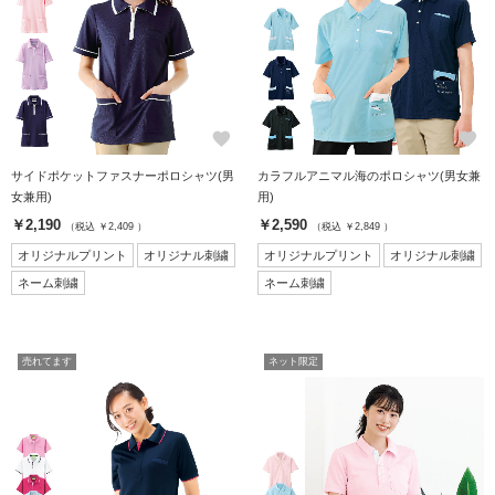
favorite
favorite
サイドポケットファスナーポロシャツ(男
カラフルアニマル海のポロシャツ(男女兼
女兼用)
用)
￥2,190
￥2,590
（税込 ￥2,409 ）
（税込 ￥2,849 ）
オリジナルプリント
オリジナル刺繍
オリジナルプリント
オリジナル刺繍
ネーム刺繍
ネーム刺繍
売れてます
ネット限定