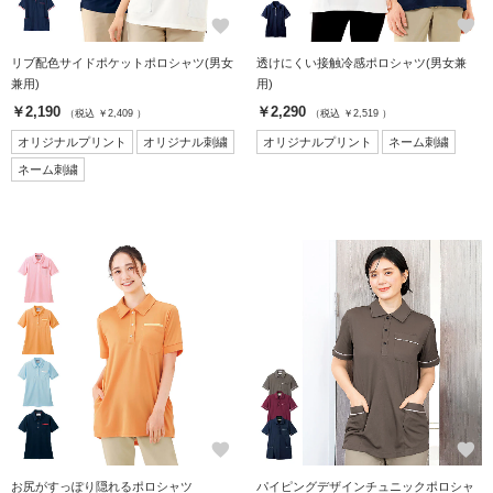
favorite
favorite
リブ配色サイドポケットポロシャツ(男女
透けにくい接触冷感ポロシャツ(男女兼
兼用)
用)
￥2,190
￥2,290
（税込 ￥2,409 ）
（税込 ￥2,519 ）
オリジナルプリント
オリジナル刺繍
オリジナルプリント
ネーム刺繍
ネーム刺繍
favorite
favorite
お尻がすっぽり隠れるポロシャツ
パイピングデザインチュニックポロシャ