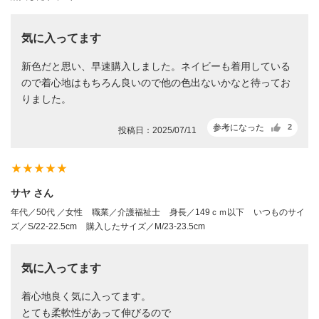
気に入ってます
新色だと思い、早速購入しました。ネイビーも着用している
ので着心地はもちろん良いので他の色出ないかなと待ってお
りました。
参考になった
2
投稿日：2025/07/11
star_rate
star_rate
star_rate
star_rate
star_rate
サヤ さん
年代／50代 ／女性
職業／介護福祉士
身長／149ｃｍ以下
いつものサイ
ズ／S/22-22.5cm
購入したサイズ／M/23-23.5cm
気に入ってます
着心地良く気に入ってます。
とても柔軟性があって伸びるので