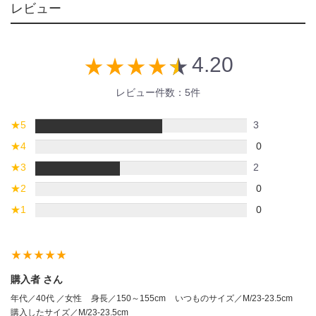
レビュー
4.20
star_rate
star_rate
star_rate
star_rate
star_rate
レビュー件数：5件
★
5
3
★
4
0
★
3
2
★
2
0
★
1
0
star_rate
star_rate
star_rate
star_rate
star_rate
購入者 さん
年代／40代 ／女性
身長／150～155cm
いつものサイズ／M/23-23.5cm
購入したサイズ／M/23-23.5cm