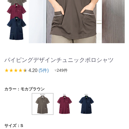
パイピングデザインチュニックポロシャツ
star_rate
star_rate
star_rate
star_rate
star_rate
4.20
(5件)
♥
249件
カラー：
モカブラウン
サイズ：
S