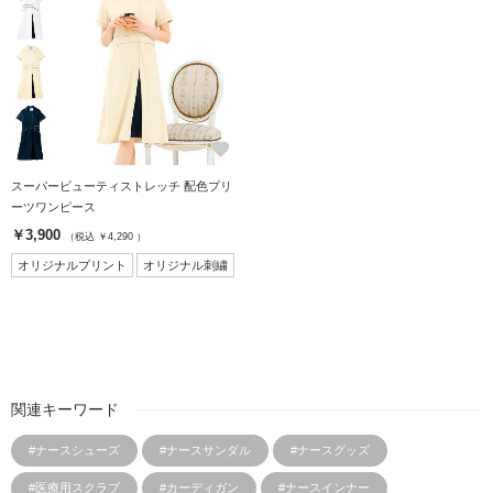
favorite
スーパービューティストレッチ 配色プリ
ーツワンピース
￥3,900
（税込 ￥4,290 ）
オリジナルプリント
オリジナル刺繍
関連キーワード
#ナースシューズ
#ナースサンダル
#ナースグッズ
#医療用スクラブ
#カーディガン
#ナースインナー