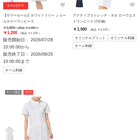
favorite
favorite
33%OFF
【サマーセール】ホワイトリリー ショー
アクティブストレッチ・ネオ ローウエス
ルカラーワンピース
トワンピース (7分袖)
￥1,800
（税込 ￥1,980 ）
￥3,980
（税込 ￥4,378 ）
￥1,200
（税込 ￥1,320 ）
オリジナルプリント
オリジナル刺繍
販売開始日： 2026/07/28
ネーム刺繍
10:00:00から
販売終了日： 2026/08/25
10:00:00まで
ネーム刺繍
ネット限定
SALE