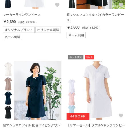
favorite
favorite
マーカーラインワンピース
超マシュマロツイル バイカラーワンピー
ス
￥2,690
（税込 ￥2,959 ）
￥3,600
（税込 ￥3,960 ）
オリジナルプリント
オリジナル刺繍
ネーム刺繍
ネーム刺繍
ネット限定
SALE
favorite
favorite
44%OFF
超マシュマロツイル 配色パイピングワン
【サマーセール】ダブルVネックワンピー