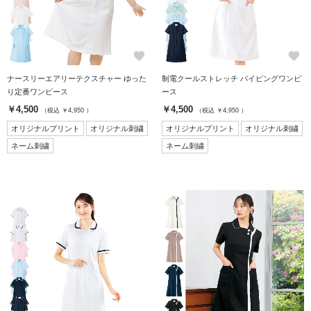
favorite
favorite
ナースリーエアリーテクスチャー ゆった
制電クールストレッチ パイピングワンピ
り定番ワンピース
ース
￥4,500
￥4,500
（税込 ￥4,950 ）
（税込 ￥4,950 ）
オリジナルプリント
オリジナル刺繍
オリジナルプリント
オリジナル刺繍
ネーム刺繍
ネーム刺繍