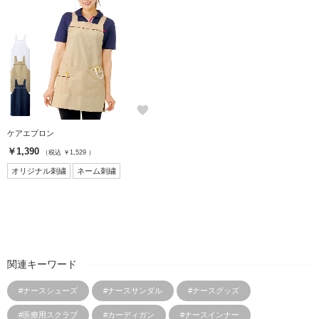
favorite
ケアエプロン
￥1,390
（税込 ￥1,529 ）
オリジナル刺繍
ネーム刺繍
関連キーワード
#ナースシューズ
#ナースサンダル
#ナースグッズ
#医療用スクラブ
#カーディガン
#ナースインナー