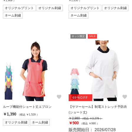
￥1,969 ）
￥1,650 ）
オリジナルプリント
オリジナル刺繍
オリジナルプリント
オリジナル刺繍
ネーム刺繍
ネーム刺繍
ネット限定
SALE
favorite
favorite
69%OFF
ループ機能付ショート丈エプロン
【サマーセール】制電ストレッチ予防衣
(ショート丈)
￥1,390
（税込 ￥1,529 ）
￥2,980
（税込 ￥3,278 ）
オリジナル刺繍
ネーム刺繍
￥900
（税込 ￥990 ）
販売開始日： 2026/07/28