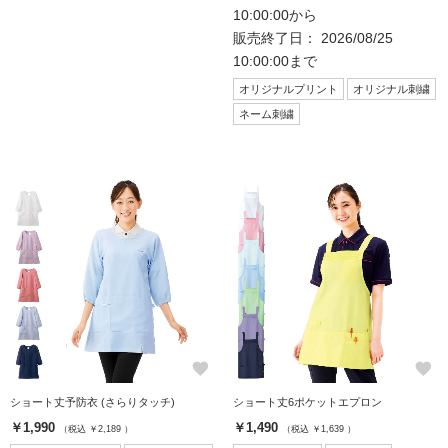
10:00:00から
販売終了日： 2026/08/25
10:00:00まで
オリジナルプリント
オリジナル刺繍
ネーム刺繍
favorite
favorite
ショート丈予防衣 (さらりタッチ)
ショート丈6ポケットエプロン
￥1,990
￥1,490
（税込 ￥2,189 ）
（税込 ￥1,639 ）