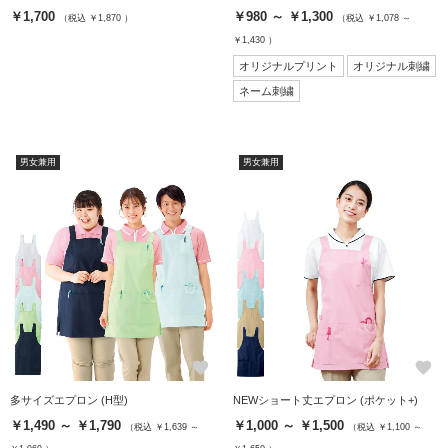
￥1,700
￥980 ～ ￥1,300
（税込 ￥1,870 ）
（税込 ￥1,078 ～
￥1,430 ）
オリジナルプリント
オリジナル刺繍
ネーム刺繍
男女兼用
男女兼用
favorite
favorite
多サイズエプロン (H型)
NEWショート丈エプロン (ポケット+)
￥1,490 ～ ￥1,790
￥1,000 ～ ￥1,500
（税込 ￥1,639 ～
（税込 ￥1,100 ～