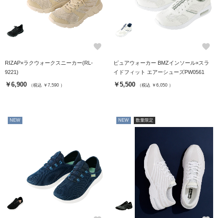
favorite
favorite
RIZAP×ラクウォークスニーカー(RL-
ピュアウォーカー BMZインソール×スラ
9221)
イドフィット エアーシューズPW0561
￥6,900
￥5,500
（税込 ￥7,590 ）
（税込 ￥6,050 ）
NEW
NEW
数量限定