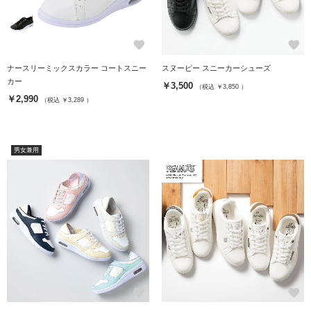
favorite
favorite
ナースリーミックスカラー コートスニー
スヌーピー スニーカーシューズ
カー
￥3,500
（税込 ￥3,850 ）
￥2,990
（税込 ￥3,289 ）
男女兼用
favorite
favorite