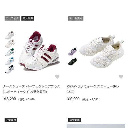
売れてます
男女兼用
ネット限定
favorite
favorite
ナースシューズ パーフェクトエアプラス
RIZAP×ラクウォーク スニーカー(RL-
(スポーティータイプ/男女兼用)
9212)
￥3,290
￥6,900
（税込 ￥3,619 ）
（税込 ￥7,590 ）
男女兼用
男女兼用