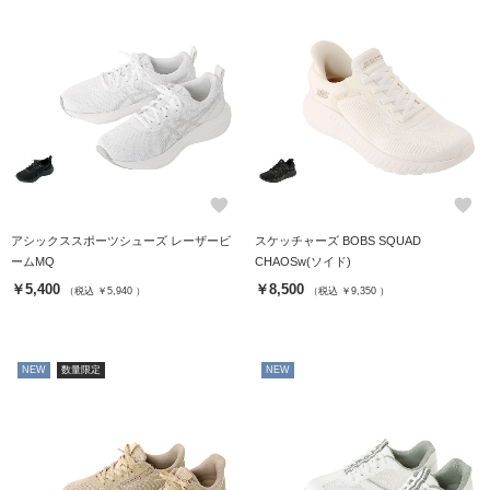
favorite
favorite
アシックススポーツシューズ レーザービ
スケッチャーズ BOBS SQUAD
ームMQ
CHAOSw(ソイド)
￥5,400
￥8,500
（税込 ￥5,940 ）
（税込 ￥9,350 ）
NEW
数量限定
NEW