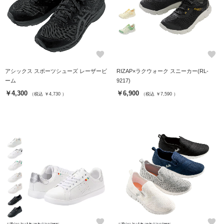
favorite
favorite
アシックス スポーツシューズ レーザービ
RIZAP×ラクウォーク スニーカー(RL-
ーム
9217)
￥4,300
￥6,900
（税込 ￥4,730 ）
（税込 ￥7,590 ）
favorite
favorite