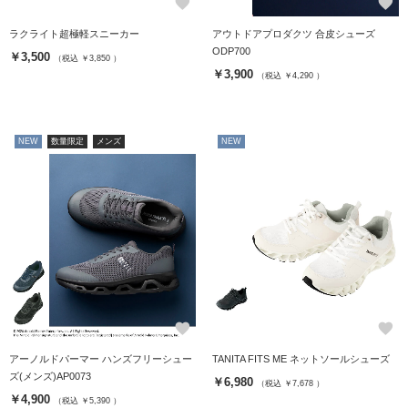
favorite
favorite
ラクライト超極軽スニーカー
アウトドアプロダクツ 合皮シューズ
ODP700
￥3,500
（税込 ￥3,850 ）
￥3,900
（税込 ￥4,290 ）
NEW
数量限定
メンズ
NEW
favorite
favorite
アーノルドパーマー ハンズフリーシュー
TANITA FITS ME ネットソールシューズ
ズ(メンズ)AP0073
￥6,980
（税込 ￥7,678 ）
￥4,900
（税込 ￥5,390 ）