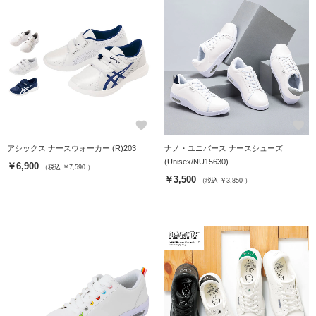
favorite
favorite
アシックス ナースウォーカー (R)203
ナノ・ユニバース ナースシューズ
(Unisex/NU15630)
￥6,900
（税込 ￥7,590 ）
￥3,500
（税込 ￥3,850 ）