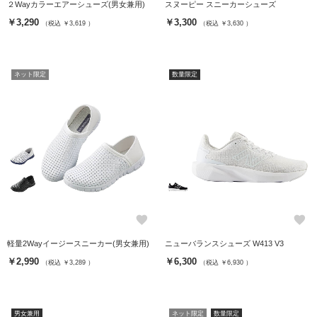
２Wayカラーエアーシューズ(男女兼用)
スヌーピー スニーカーシューズ
￥3,290
￥3,300
（税込 ￥3,619 ）
（税込 ￥3,630 ）
ネット限定
数量限定
favorite
favorite
軽量2Wayイージースニーカー(男女兼用)
ニューバランスシューズ W413 V3
￥2,990
￥6,300
（税込 ￥3,289 ）
（税込 ￥6,930 ）
男女兼用
ネット限定
数量限定