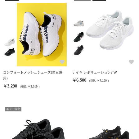
favorite
favorite
コンフォートメッシュシューズ(男女兼
ナイキ レボリューション7 W
用)
￥6,500
（税込 ￥7,150 ）
￥3,290
（税込 ￥3,619 ）
ネット限定