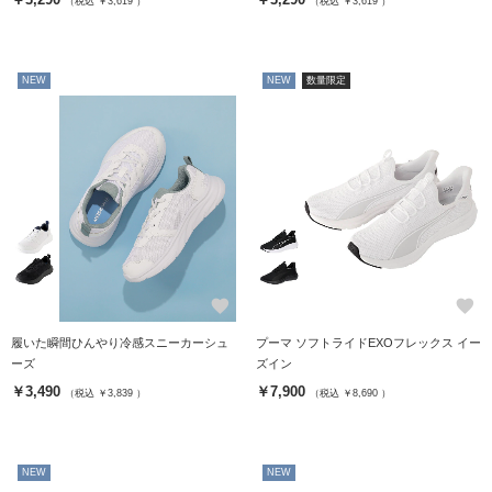
（税込 ￥3,619 ）
（税込 ￥3,619 ）
NEW
NEW
数量限定
favorite
favorite
履いた瞬間ひんやり冷感スニーカーシュ
プーマ ソフトライドEXOフレックス イー
ーズ
ズイン
￥3,490
￥7,900
（税込 ￥3,839 ）
（税込 ￥8,690 ）
NEW
NEW