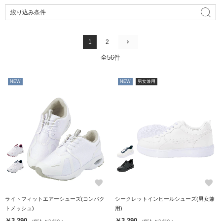
絞り込み条件
1
2
全56件
NEW
NEW
男女兼用
favorite
favorite
ライトフィットエアーシューズ(コンパク
シークレットインヒールシューズ(男女兼
トメッシュ)
用)
￥3,290
￥3,290