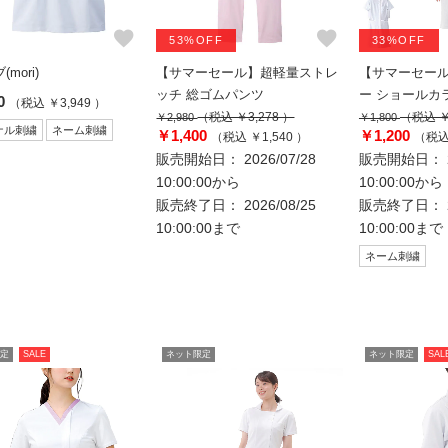
favorite
favorite
53%OFF
33%OFF
mori)
【サマーセール】超軽量ストレ
【サマーセー
ッチ 総ゴムパンツ
ー ショールカ
0
（税込 ￥3,949 ）
（税込 ￥3,278 ）
（税込 ￥
￥2,980
￥1,800
ナル刺繍
ネーム刺繍
￥1,400
￥1,200
（税込 ￥1,540 ）
（税込 
販売開始日： 2026/07/28
販売開始日： 20
10:00:00から
10:00:00から
販売終了日： 2026/08/25
販売終了日： 20
10:00:00まで
10:00:00まで
ネーム刺繍
定
SALE
ネット限定
ネット限定
SAL