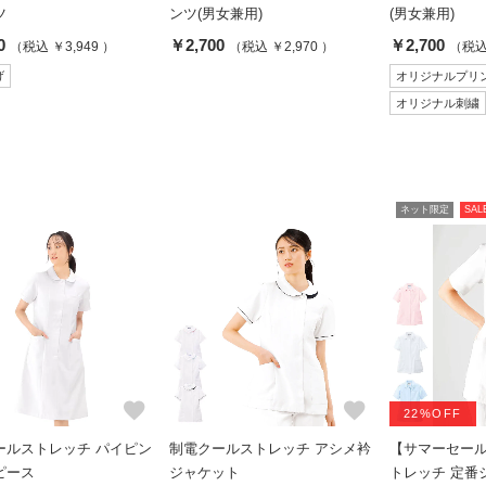
ツ
ンツ(男女兼用)
(男女兼用)
0
￥2,700
￥2,700
（税込 ￥3,949 ）
（税込 ￥2,970 ）
（税込 
げ
オリジナルプリ
オリジナル刺繍
ネット限定
SAL
favorite
favorite
22%OFF
ールストレッチ パイピン
制電クールストレッチ アシメ衿
【サマーセー
ピース
ジャケット
トレッチ 定番