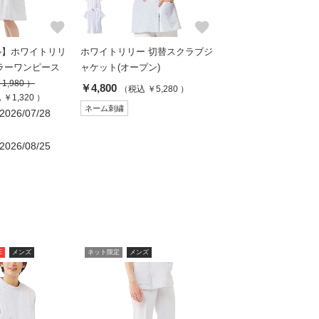
favorite
favorite
ル】ホワイトリリ
ホワイトリリー 切替スクラブジ
ラーワンピース
ャケット(オープン)
1,980 ）
￥4,800
（税込 ￥5,280 ）
￥1,320 ）
ネーム刺繍
26/07/28
26/08/25
E
メンズ
ネット限定
メンズ