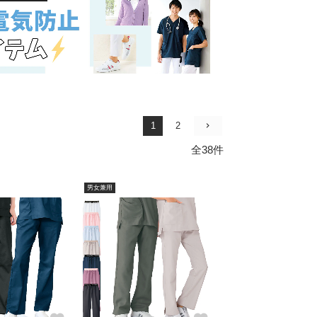
1
2
全38件
男女兼用