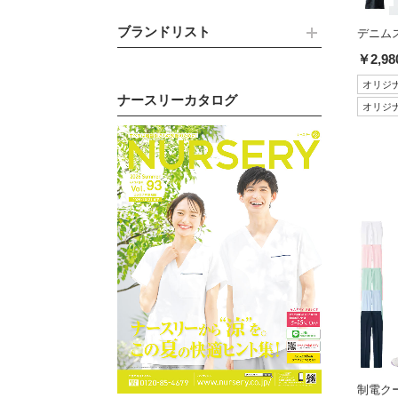
ブランドリスト
デニムス
￥2,98
オリジ
ナースリーカタログ
オリジ
制電ク