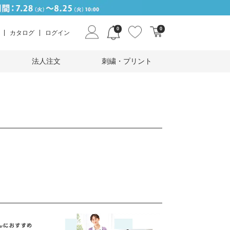
0
0
カタログ
ログイン
法人注文
刺繍・プリント