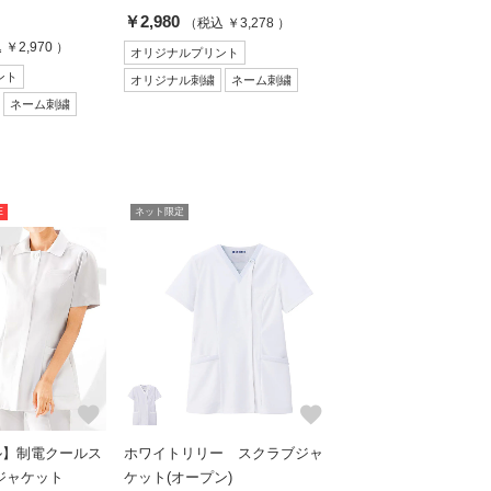
￥2,980
（税込 ￥3,278 ）
￥2,970 ）
オリジナルプリント
ント
オリジナル刺繍
ネーム刺繍
ネーム刺繍
E
ネット限定
favorite
favorite
ル】制電クールス
ホワイトリリー スクラブジャ
ジャケット
ケット(オープン)