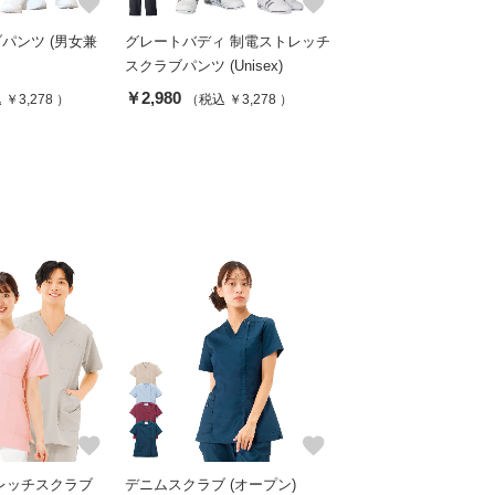
favorite
favorite
パンツ (男女兼
グレートバディ 制電ストレッチ
スクラブパンツ (Unisex)
￥2,980
￥3,278 ）
（税込 ￥3,278 ）
favorite
favorite
トレッチスクラブ
デニムスクラブ (オープン)