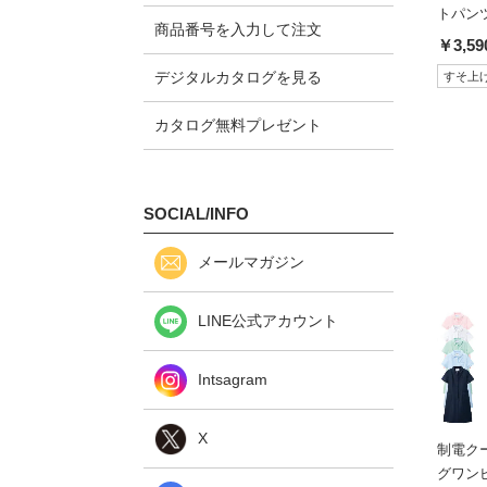
トパン
商品番号を入力して注文
￥3,59
デジタルカタログを見る
すそ上
カタログ無料プレゼント
SOCIAL/INFO
メールマガジン
LINE公式アカウント
Intsagram
X
制電ク
グワン