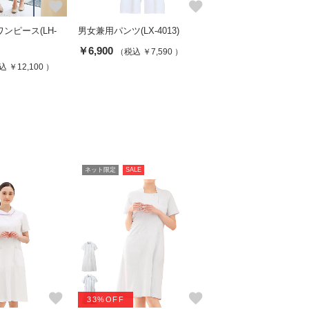
favorite
favorite
ンピース(LH-
男女兼用パンツ(LX-4013)
￥6,900
（税込 ￥7,590 ）
 ￥12,100 ）
ネット限定
SALE
favorite
favorite
33%OFF