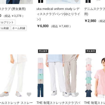
favorite
favorite
クラブ (男女兼用)
uka medical uniform study レデ
デニムスクラブ
ィススクラブパンツ(ゆとりライ
用)
0
（税込 ￥3,278 ）
ン)
￥2,980
（税込 
ナルプリント
￥6,800
（税込 ￥7,480 ）
ナル刺繍
ネーム刺繍
男女兼用
男女兼用
favorite
favorite
ールストレッチ ストレー
THE 制電ストレッチスクラブパ
THE 制電ス