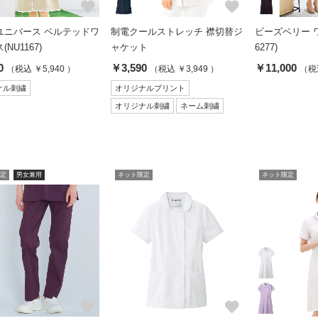
favorite
favorite
ユニバース ベルテッドワ
制電クールストレッチ 襟切替ジ
ビーズベリー ワ
NU1167)
ャケット
6277)
0
￥3,590
￥11,000
（税込 ￥5,940 ）
（税込 ￥3,949 ）
（税込
ナル刺繍
オリジナルプリント
オリジナル刺繍
ネーム刺繍
定
男女兼用
ネット限定
ネット限定
favorite
favorite