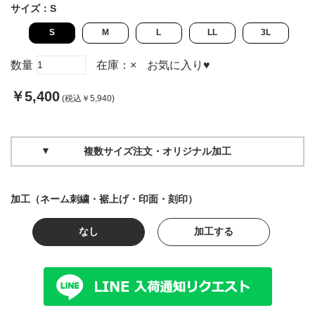
サイズ：
S
S
M
L
LL
3L
数量
在庫：
×
お気に入り
♥
￥5,400
(税込￥5,940)
複数サイズ注文・オリジナル加工
加工（ネーム刺繍・裾上げ・印面・刻印）
なし
加工する