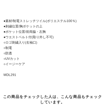
●素材/制電ストレッチツイル(ポリエステル100％)
●刺繍位置/胸ポケットの上
●ポケット位置/前両脇・左胸
●ウエストベルト付(取り外し不可)
○ロゴ刺繍入り(右袖口)
○制電
○防透
○UVカット
○イージーケア
MDL291
この商品をチェックした人は、こんな商品もチェック
しています。