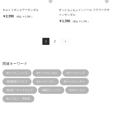
favorite
favorite
キルトリボンエアーサンダル
ずっともふもふインソール フラワーデザ
インサンダル
￥2,990
（税込 ￥3,289 ）
￥1,590
（税込 ￥1,749 ）
1
2
関連キーワード
#ナースシューズ
#ナースサンダル
#ナースグッズ
#医療用スクラブ
#カーディガン
#ナースインナー
#白衣・ナースウェア
#着圧ソックス
#ポロシャツ
#エプロン・予防衣