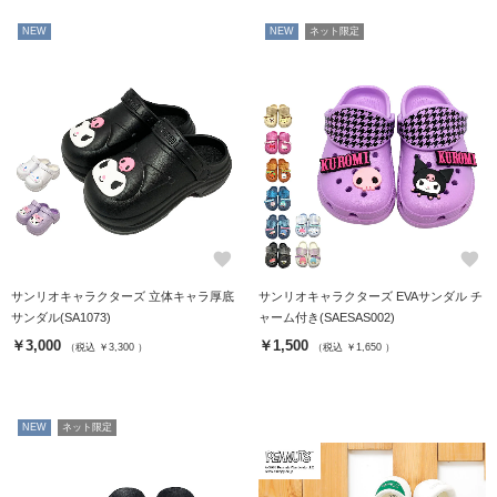
NEW
NEW
ネット限定
favorite
favorite
サンリオキャラクターズ 立体キャラ厚底
サンリオキャラクターズ EVAサンダル チ
サンダル(SA1073)
ャーム付き(SAESAS002)
￥3,000
￥1,500
（税込 ￥3,300 ）
（税込 ￥1,650 ）
NEW
ネット限定