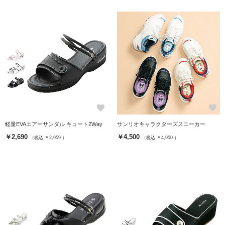
favorite
favorite
軽量EVAエアーサンダル キュート2Way
サンリオキャラクターズスニーカー
￥2,690
￥4,500
（税込 ￥2,959 ）
（税込 ￥4,950 ）