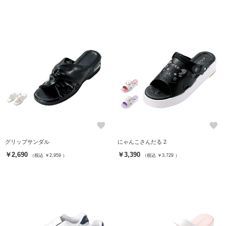
favorite
favorite
グリップサンダル
にゃんこさんだる 2
￥2,690
￥3,390
（税込 ￥2,959 ）
（税込 ￥3,729 ）