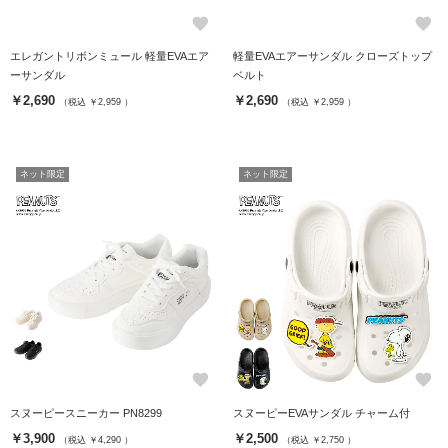
favorite
favorite
エレガントリボンミュール 軽量EVAエア
軽量EVAエアーサンダル クローズトップ
ーサンダル
ベルト
￥2,690
￥2,690
（税込 ￥2,959 ）
（税込 ￥2,959 ）
ネット限定
ネット限定
favorite
favorite
スヌーピースニーカー PN8299
スヌーピーEVAサンダル チャーム付
￥3,900
￥2,500
（税込 ￥4,290 ）
（税込 ￥2,750 ）