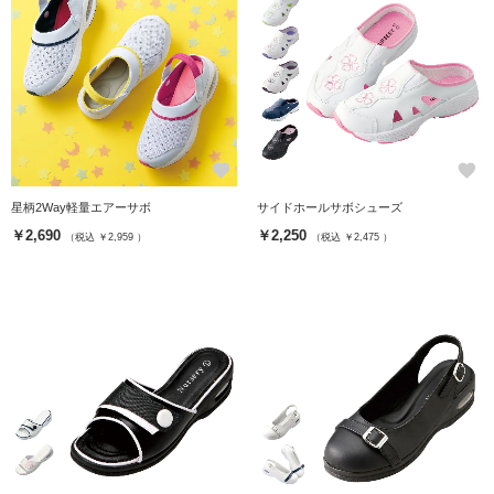
favorite
favorite
星柄2Way軽量エアーサボ
サイドホールサボシューズ
￥2,690
￥2,250
（税込 ￥2,959 ）
（税込 ￥2,475 ）