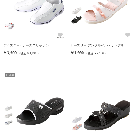
favorite
favorite
ディズニー / ナーススリッポン
ナースリー アンクルベルトサンダル
￥3,900
￥1,990
（税込 ￥4,290 ）
（税込 ￥2,189 ）
日本製