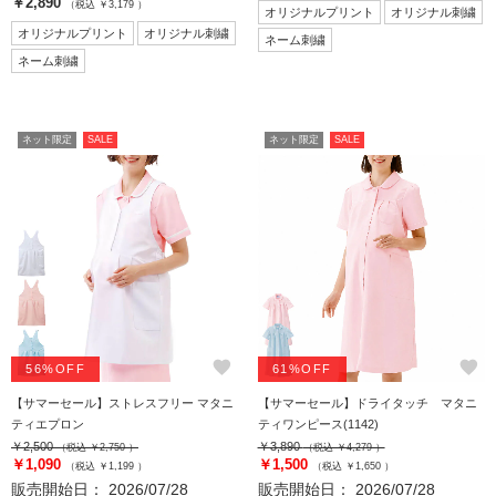
￥2,890
（税込 ￥3,179 ）
オリジナルプリント
オリジナル刺繍
オリジナルプリント
オリジナル刺繍
ネーム刺繍
ネーム刺繍
ネット限定
SALE
ネット限定
SALE
favorite
favorite
56%OFF
61%OFF
【サマーセール】ストレスフリー マタニ
【サマーセール】ドライタッチ マタニ
ティエプロン
ティワンピース(1142)
￥2,500
￥3,890
（税込 ￥2,750 ）
（税込 ￥4,279 ）
￥1,090
￥1,500
（税込 ￥1,199 ）
（税込 ￥1,650 ）
販売開始日： 2026/07/28
販売開始日： 2026/07/28