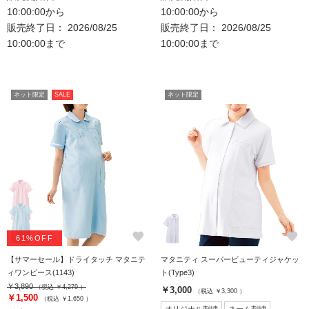
10:00:00から
10:00:00から
販売終了日： 2026/08/25
販売終了日： 2026/08/25
10:00:00まで
10:00:00まで
ネット限定
SALE
ネット限定
favorite
favorite
61%OFF
【サマーセール】ドライタッチ マタニテ
マタニティ スーパービューティジャケッ
ィワンピース(1143)
ト(Type3)
￥3,890
（税込 ￥4,279 ）
￥3,000
（税込 ￥3,300 ）
￥1,500
（税込 ￥1,650 ）
オリジナル刺繍
ネーム刺繍