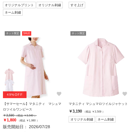
オリジナルプリント
オリジナル刺繍
すそ上げ
ネーム刺繍
ネット限定
SALE
ネット限定
favorite
favorite
49%OFF
【サマーセール】マタニティ マシュマ
マタニティ マシュマロツイルジャケット
ロツイルワンピース
￥3,190
（税込 ￥3,509 ）
￥3,590
（税込 ￥3,949 ）
オリジナル刺繍
ネーム刺繍
￥1,800
（税込 ￥1,980 ）
販売開始日： 2026/07/28