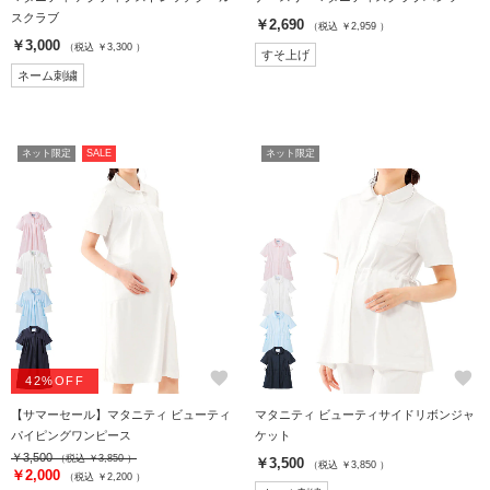
スクラブ
￥2,690
（税込 ￥2,959 ）
￥3,000
（税込 ￥3,300 ）
すそ上げ
ネーム刺繍
ネット限定
SALE
ネット限定
favorite
favorite
42%OFF
【サマーセール】マタニティ ビューティ
マタニティ ビューティサイドリボンジャ
パイピングワンピース
ケット
￥3,500
（税込 ￥3,850 ）
￥3,500
（税込 ￥3,850 ）
￥2,000
（税込 ￥2,200 ）