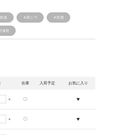
菌防臭
＃防シワ
＃防透
汗速乾
量
在庫
入荷予定
お気に入り
♥
〇
♥
〇