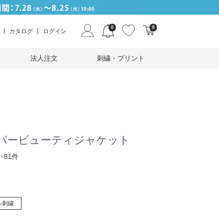
0
0
カタログ
ログイン
法人注文
刺繍・プリント
ーパービューティジャケット
♥
81件
ル刺繍