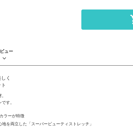
ビュー
美しく
ット
材。
ンです。
カラーが特徴
心地を両立した「スーパービューティストレッチ」