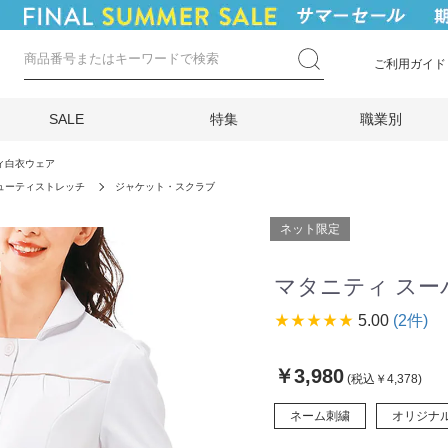
ご利用ガイド
SALE
特集
職業別
ィ白衣ウェア
ューティストレッチ
ジャケット・スクラブ
ネット限定
マタニティ ス
star_rate
star_rate
star_rate
star_rate
star_rate
5.00
(2件)
￥3,980
(税込￥4,378)
ネーム刺繍
オリジナ