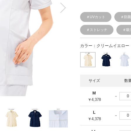
＃UVカット
＃防
＃ストレッチ
＃吸
カラー：
クリームイエロー
サイズ
数
M
￥4,378
L
￥4,378