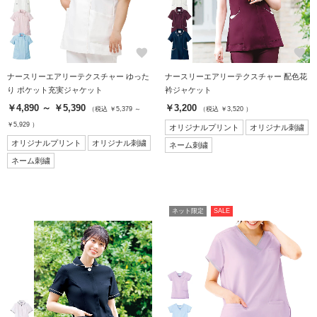
favorite
favorite
ナースリーエアリーテクスチャー ゆった
ナースリーエアリーテクスチャー 配色花
り ポケット充実ジャケット
衿ジャケット
￥4,890 ～ ￥5,390
￥3,200
（税込 ￥5,379 ～
（税込 ￥3,520 ）
￥5,929 ）
オリジナルプリント
オリジナル刺繍
オリジナルプリント
オリジナル刺繍
ネーム刺繍
ネーム刺繍
ネット限定
SALE