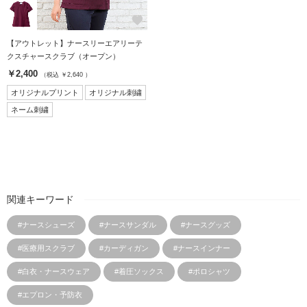
favorite
【アウトレット】ナースリーエアリーテ
クスチャースクラブ（オープン）
￥2,400
（税込 ￥2,640 ）
オリジナルプリント
オリジナル刺繍
ネーム刺繍
関連キーワード
#ナースシューズ
#ナースサンダル
#ナースグッズ
#医療用スクラブ
#カーディガン
#ナースインナー
#白衣・ナースウェア
#着圧ソックス
#ポロシャツ
#エプロン・予防衣