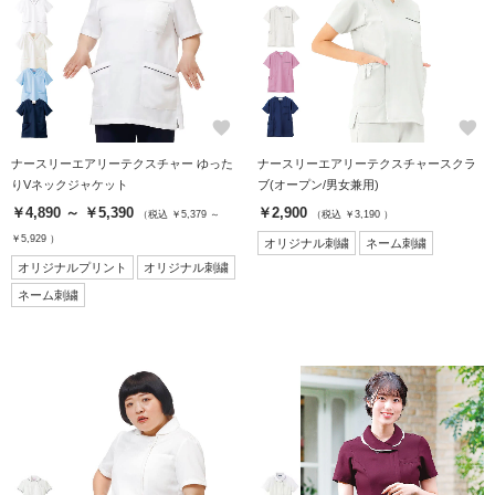
favorite
favorite
ナースリーエアリーテクスチャー ゆった
ナースリーエアリーテクスチャースクラ
りVネックジャケット
ブ(オープン/男女兼用)
￥4,890 ～ ￥5,390
￥2,900
（税込 ￥5,379 ～
（税込 ￥3,190 ）
￥5,929 ）
オリジナル刺繍
ネーム刺繍
オリジナルプリント
オリジナル刺繍
ネーム刺繍