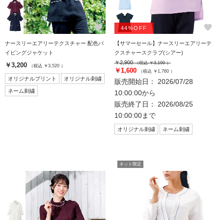
favorite
favorite
44%OFF
ナースリーエアリーテクスチャー 配色パ
【サマーセール】ナースリーエアリーテ
イピングジャケット
クスチャースクラブ(シアー)
￥2,900
（税込 ￥3,190 ）
￥3,200
（税込 ￥3,520 ）
￥1,600
（税込 ￥1,760 ）
オリジナルプリント
オリジナル刺繍
販売開始日： 2026/07/28
ネーム刺繍
10:00:00から
販売終了日： 2026/08/25
10:00:00まで
オリジナル刺繍
ネーム刺繍
ネット限定