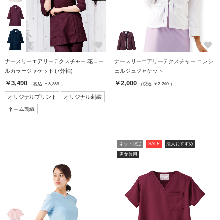
favorite
favorite
ナースリーエアリーテクスチャー 花ロー
ナースリーエアリーテクスチャー コンシ
ルカラージャケット (7分袖)
ェルジュジャケット
￥3,490
￥2,000
（税込 ￥3,839 ）
（税込 ￥2,200 ）
オリジナルプリント
オリジナル刺繍
ネーム刺繍
ネット限定
SALE
法人おすすめ
男女兼用