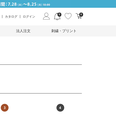
0
0
カタログ
ログイン
法人注文
刺繍・プリント