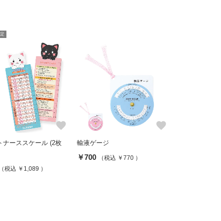
定
favorite
favorite
ナーススケール (2枚
輸液ゲージ
￥700
（税込 ￥770 ）
（税込 ￥1,089 ）