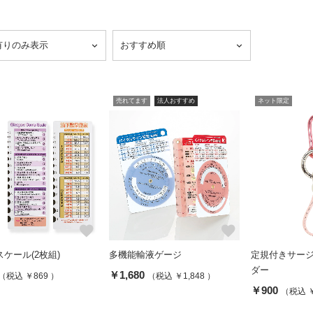
売れてます
法人おすすめ
ネット限定
favorite
favorite
ケール(2枚組)
多機能輸液ゲージ
定規付きサー
ダー
￥1,680
（税込 ￥869 ）
（税込 ￥1,848 ）
￥900
（税込 ￥