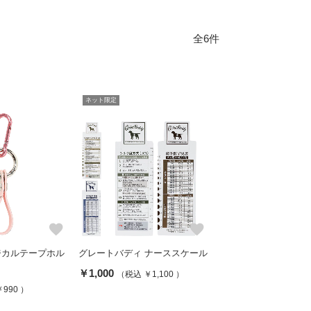
全6件
ネット限定
favorite
favorite
ジカルテープホル
グレートバディ ナーススケール
￥1,000
（税込 ￥1,100 ）
990 ）