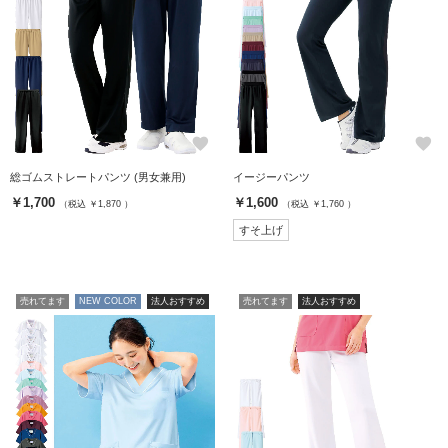
favorite
favorite
総ゴムストレートパンツ (男女兼用)
イージーパンツ
￥1,700
￥1,600
（税込 ￥1,870 ）
（税込 ￥1,760 ）
すそ上げ
売れてます
NEW COLOR
法人おすすめ
売れてます
法人おすすめ