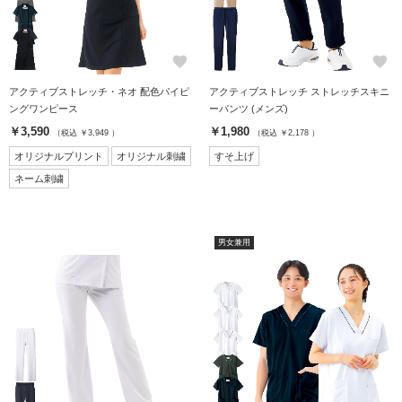
favorite
favorite
アクティブストレッチ・ネオ 配色パイピ
アクティブストレッチ ストレッチスキニ
ングワンピース
ーパンツ (メンズ)
￥3,590
￥1,980
（税込 ￥3,949 ）
（税込 ￥2,178 ）
オリジナルプリント
オリジナル刺繍
すそ上げ
ネーム刺繍
男女兼用