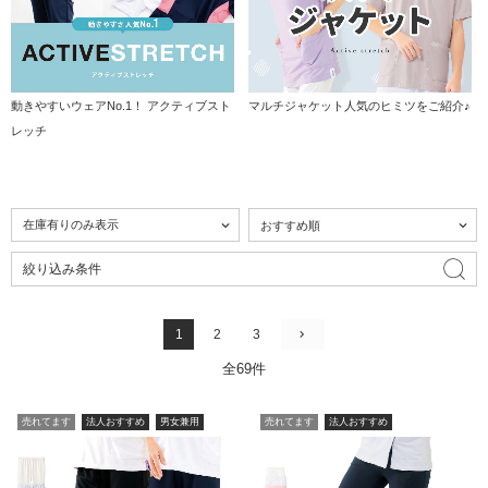
動きやすいウェアNo.1！ アクティブスト
マルチジャケット人気のヒミツをご紹介♪
レッチ
絞り込み条件
1
2
3
全69件
売れてます
法人おすすめ
男女兼用
売れてます
法人おすすめ