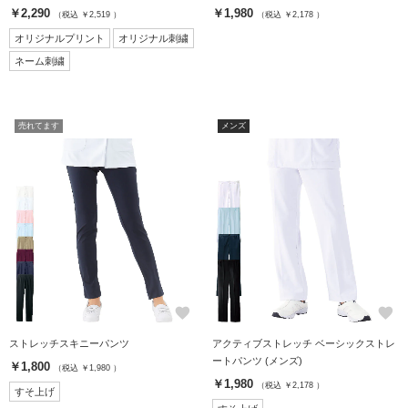
￥2,290
￥1,980
（税込 ￥2,519 ）
（税込 ￥2,178 ）
オリジナルプリント
オリジナル刺繍
ネーム刺繍
売れてます
メンズ
favorite
favorite
ストレッチスキニーパンツ
アクティブストレッチ ベーシックストレ
ートパンツ (メンズ)
￥1,800
（税込 ￥1,980 ）
￥1,980
（税込 ￥2,178 ）
すそ上げ