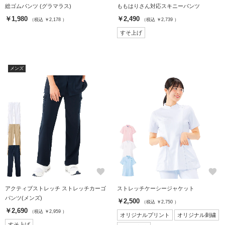
総ゴムパンツ (グラマラス)
ももはりさん対応スキニーパンツ
￥1,980
￥2,490
（税込 ￥2,178 ）
（税込 ￥2,739 ）
すそ上げ
メンズ
favorite
favorite
アクティブストレッチ ストレッチカーゴ
ストレッチケーシージャケット
パンツ(メンズ)
￥2,500
（税込 ￥2,750 ）
￥2,690
（税込 ￥2,959 ）
オリジナルプリント
オリジナル刺繍
すそ上げ