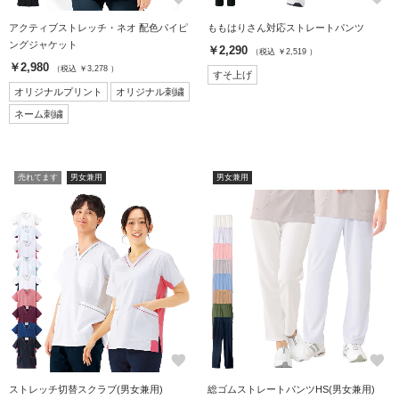
アクティブストレッチ・ネオ 配色パイピ
ももはりさん対応ストレートパンツ
ングジャケット
￥2,290
（税込 ￥2,519 ）
￥2,980
（税込 ￥3,278 ）
すそ上げ
オリジナルプリント
オリジナル刺繍
ネーム刺繍
売れてます
男女兼用
男女兼用
favorite
favorite
ストレッチ切替スクラブ(男女兼用)
総ゴムストレートパンツHS(男女兼用)