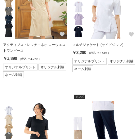
favorite
favorite
アクティブストレッチ・ネオ ローウエス
マルチジャケット (サイドジップ)
トワンピース
￥2,290
（税込 ￥2,519 ）
￥3,890
（税込 ￥4,279 ）
オリジナルプリント
オリジナル刺繍
オリジナルプリント
オリジナル刺繍
ネーム刺繍
ネーム刺繍
メンズ