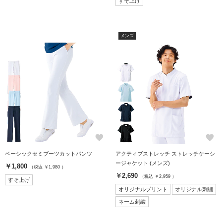
すそ上げ
メンズ
favorite
favorite
ベーシックセミブーツカットパンツ
アクティブストレッチ ストレッチケーシ
ージャケット (メンズ)
￥1,800
（税込 ￥1,980 ）
￥2,690
（税込 ￥2,959 ）
すそ上げ
オリジナルプリント
オリジナル刺繍
ネーム刺繍