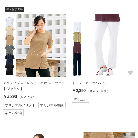
法人おすすめ
favorite
favorite
アクティブストレッチ・ネオ ローウエス
イージーカーゴパンツ
トジャケット
￥2,390
（税込 ￥2,629 ）
￥3,290
（税込 ￥3,619 ）
すそ上げ
オリジナルプリント
オリジナル刺繍
ネーム刺繍