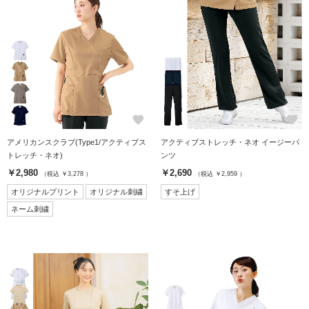
favorite
favorite
アメリカンスクラブ(Type1/アクティブス
アクティブストレッチ・ネオ イージーパ
トレッチ・ネオ)
ンツ
￥2,980
￥2,690
（税込 ￥3,278 ）
（税込 ￥2,959 ）
オリジナルプリント
オリジナル刺繍
すそ上げ
ネーム刺繍