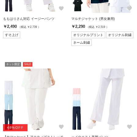
favorite
favorite
ももはりさん対応 イージーパンツ
マルチジャケット (男女兼用)
￥2,490
￥2,290
（税込 ￥2,739 ）
（税込 ￥2,519 ）
すそ上げ
オリジナルプリント
オリジナル刺繍
ネーム刺繍
ネット限定
SALE
favorite
favorite
48%OFF
【サマーセール】アクティブストレッチ
ハイウエスト美脚パンツ