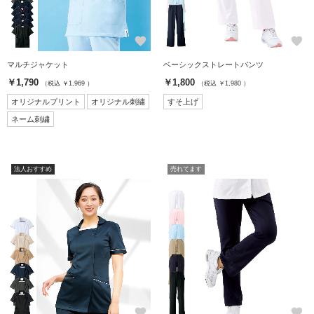
favorite
favorite
マルチジャケット
ベーシックストレートパンツ
￥1,790
￥1,800
（税込 ￥1,969 ）
（税込 ￥1,980 ）
オリジナルプリント
オリジナル刺繍
すそ上げ
ネーム刺繍
法人おすすめ
売れてます
favorite
favorite