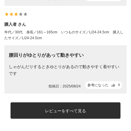
star_rate
star_rate
star_rate
star_rate
star_rate
購入者 さん
年代／30代
身長／161～165cm
いつものサイズ／L/24-24.5cm
購入し
たサイズ／L/24-24.5cm
腰回りがゆとりがあって動きやすい
しゃがんだりするときゆとりがあるので動きやすく着やすい
です
参考になった
0
投稿日：2025/08/24
レビューをすべて見る