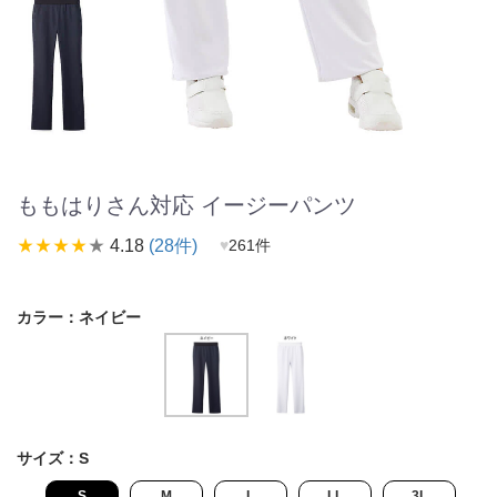
ももはりさん対応 イージーパンツ
star_rate
star_rate
star_rate
star_rate
star_rate
4.18
(28件)
♥
261件
カラー：
ネイビー
サイズ：
S
S
M
L
LL
3L