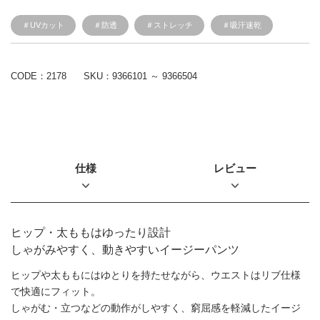
＃UVカット
＃防透
＃ストレッチ
＃吸汗速乾
CODE：2178
SKU：
9366101 ～ 9366504
仕様
レビュー
ヒップ・太ももはゆったり設計
しゃがみやすく、動きやすいイージーパンツ
ヒップや太ももにはゆとりを持たせながら、ウエストはリブ仕様
で快適にフィット。
しゃがむ・立つなどの動作がしやすく、窮屈感を軽減したイージ