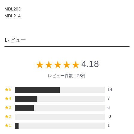
MDL203
MDL214
レビュー
4.18
star_rate
star_rate
star_rate
star_rate
star_rate
レビュー件数：28件
★
5
14
★
4
7
★
3
6
★
2
0
★
1
1