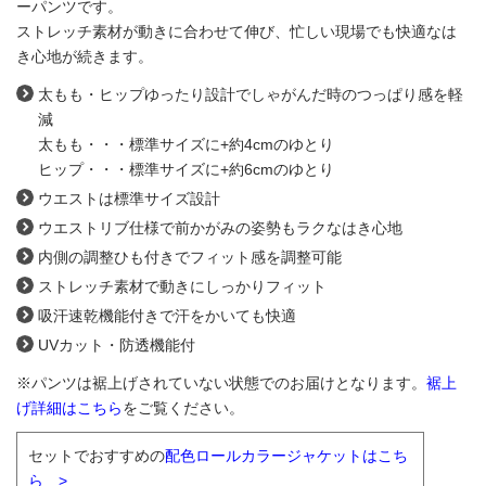
ーパンツです。
ストレッチ素材が動きに合わせて伸び、忙しい現場でも快適なは
き心地が続きます。
太もも・ヒップゆったり設計でしゃがんだ時のつっぱり感を軽
減
太もも・・・標準サイズに+約4cmのゆとり
ヒップ・・・標準サイズに+約6cmのゆとり
ウエストは標準サイズ設計
ウエストリブ仕様で前かがみの姿勢もラクなはき心地
内側の調整ひも付きでフィット感を調整可能
ストレッチ素材で動きにしっかりフィット
吸汗速乾機能付きで汗をかいても快適
UVカット・防透機能付
※パンツは裾上げされていない状態でのお届けとなります。
裾上
げ詳細はこちら
をご覧ください。
セットでおすすめの
配色ロールカラージャケットはこち
ら >