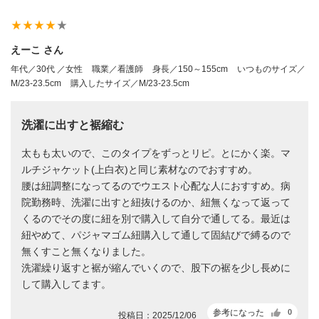
star_rate
star_rate
star_rate
star_rate
star_rate
えーこ さん
年代／30代 ／女性
職業／看護師
身長／150～155cm
いつものサイズ／
M/23-23.5cm
購入したサイズ／M/23-23.5cm
洗濯に出すと裾縮む
太もも太いので、このタイプをずっとリピ。とにかく楽。マ
ルチジャケット(上白衣)と同じ素材なのでおすすめ。
腰は紐調整になってるのでウエスト心配な人におすすめ。病
院勤務時、洗濯に出すと紐抜けるのか、紐無くなって返って
くるのでその度に紐を別で購入して自分で通してる。最近は
紐やめて、パジャマゴム紐購入して通して固結びで縛るので
無くすこと無くなりました。
洗濯繰り返すと裾が縮んでいくので、股下の裾を少し長めに
して購入してます。
参考になった
0
投稿日：2025/12/06