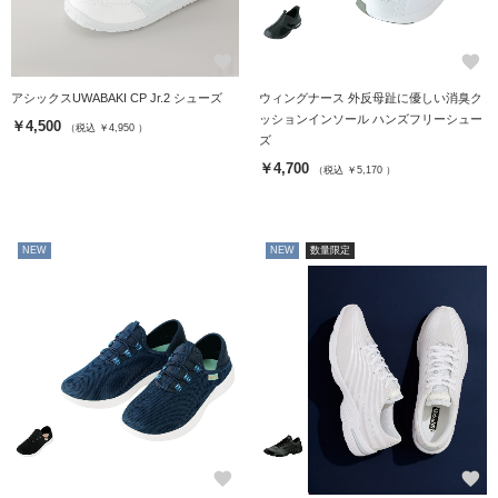
favorite
favorite
アシックスUWABAKI CP Jr.2 シューズ
ウィングナース 外反母趾に優しい消臭ク
ッションインソール ハンズフリーシュー
￥4,500
（税込 ￥4,950 ）
ズ
￥4,700
（税込 ￥5,170 ）
NEW
NEW
数量限定
favorite
favorite