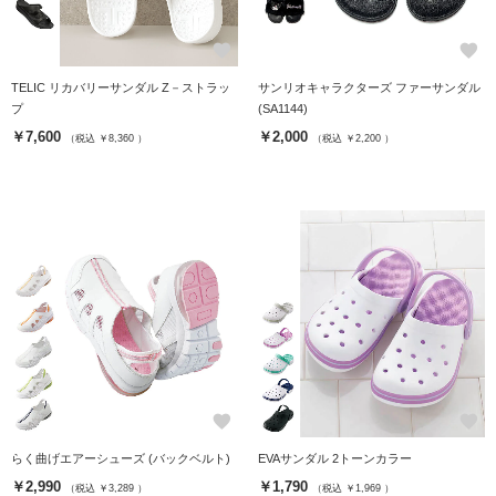
favorite
favorite
TELIC リカバリーサンダル Z－ストラッ
サンリオキャラクターズ ファーサンダル
プ
(SA1144)
￥7,600
￥2,000
（税込 ￥8,360 ）
（税込 ￥2,200 ）
favorite
favorite
らく曲げエアーシューズ (バックベルト)
EVAサンダル 2トーンカラー
￥2,990
￥1,790
（税込 ￥3,289 ）
（税込 ￥1,969 ）