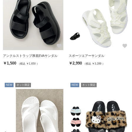
favorite
favorite
アンクルストラップ厚底EVAサンダル
スポーツエアーサンダル
￥1,500
￥2,990
（税込 ￥1,650 ）
（税込 ￥3,289 ）
NEW
ネット限定
NEW
ネット限定