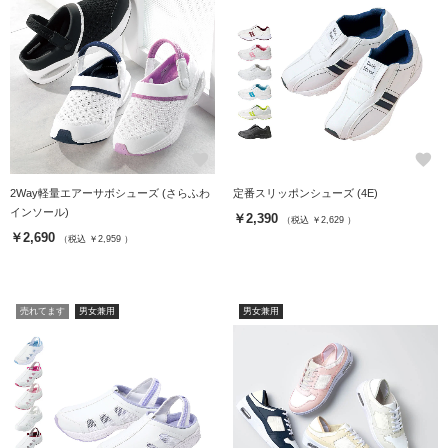
favorite
favorite
2Way軽量エアーサボシューズ (さらふわ
定番スリッポンシューズ (4E)
インソール)
￥2,390
（税込 ￥2,629 ）
￥2,690
（税込 ￥2,959 ）
売れてます
男女兼用
男女兼用