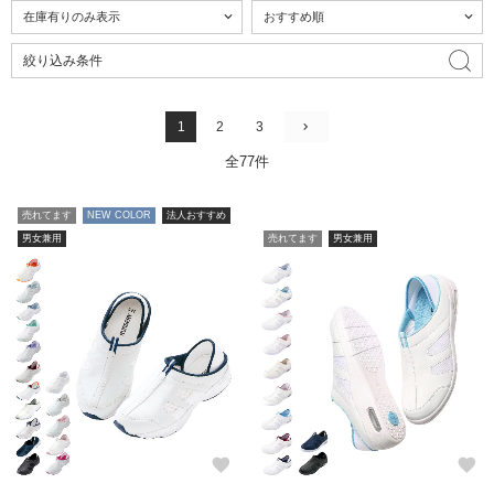
絞り込み条件
1
2
3
全77件
売れてます
NEW COLOR
法人おすすめ
男女兼用
売れてます
男女兼用
favorite
favorite