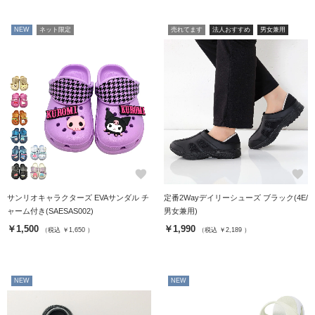
NEW
ネット限定
売れてます
法人おすすめ
男女兼用
favorite
favorite
サンリオキャラクターズ EVAサンダル チ
定番2Wayデイリーシューズ ブラック(4E/
ャーム付き(SAESAS002)
男女兼用)
￥1,500
￥1,990
（税込 ￥1,650 ）
（税込 ￥2,189 ）
NEW
NEW