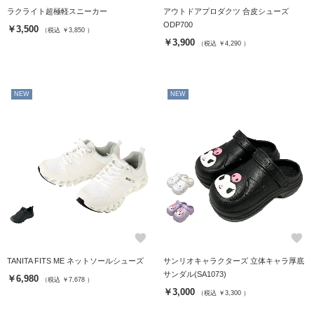
ラクライト超極軽スニーカー
アウトドアプロダクツ 合皮シューズ
ODP700
￥3,500
（税込 ￥3,850 ）
￥3,900
（税込 ￥4,290 ）
NEW
NEW
favorite
favorite
TANITA FITS ME ネットソールシューズ
サンリオキャラクターズ 立体キャラ厚底
サンダル(SA1073)
￥6,980
（税込 ￥7,678 ）
￥3,000
（税込 ￥3,300 ）