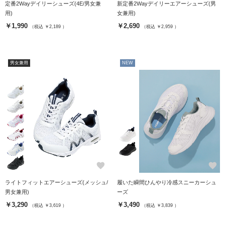
定番2Wayデイリーシューズ(4E/男女兼
新定番2Wayデイリーエアーシューズ(男
用)
女兼用)
￥1,990
￥2,690
（税込 ￥2,189 ）
（税込 ￥2,959 ）
男女兼用
NEW
favorite
favorite
ライトフィットエアーシューズ(メッシュ/
履いた瞬間ひんやり冷感スニーカーシュ
男女兼用)
ーズ
￥3,290
￥3,490
（税込 ￥3,619 ）
（税込 ￥3,839 ）