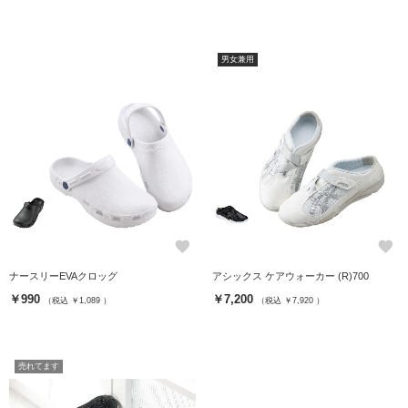
男女兼用
favorite
favorite
ナースリーEVAクロッグ
アシックス ケアウォーカー (R)700
￥990
￥7,200
（税込 ￥1,089 ）
（税込 ￥7,920 ）
売れてます