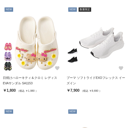
NEW
NEW
数量限定
favorite
favorite
日焼けハローキティ＆クロミ レディス
プーマ ソフトライドEXOフレックス イー
EVAサンダル SA1153
ズイン
￥1,800
￥7,900
（税込 ￥1,980 ）
（税込 ￥8,690 ）
NEW
NEW