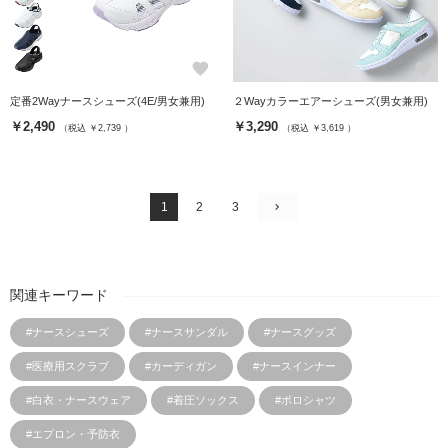
favorite
favorite
定番2Wayナースシューズ(4E/男女兼用)
２Wayカラーエアーシューズ(男女兼用)
￥2,490
￥3,290
（税込 ￥2,739 ）
（税込 ￥3,619 ）
1
2
3
関連キーワード
#ナースシューズ
#ナースサンダル
#ナースグッズ
#医療用スクラブ
#カーディガン
#ナースインナー
#白衣・ナースウェア
#着圧ソックス
#ポロシャツ
#エプロン・予防衣