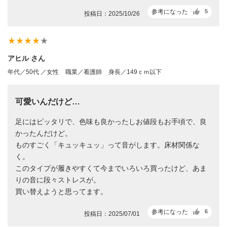
参考になった
5
投稿日：2025/10/26
star_rate
star_rate
star_rate
star_rate
star_rate
アヒル さん
年代／50代 ／女性
職業／看護師
身長／149ｃｍ以下
可愛いんだけど…
足にはピッタリで、色味も良かったしお値段もお手頃で、良
かったんだけど。
ものすごく「キュッキュッ」って音がします。床材関係な
く。
このタイプが履きやすくて今までいろいろ買ったけど、あま
りの音に段々ストレスが。
買い替えようと思ってます。
参考になった
6
投稿日：2025/07/01