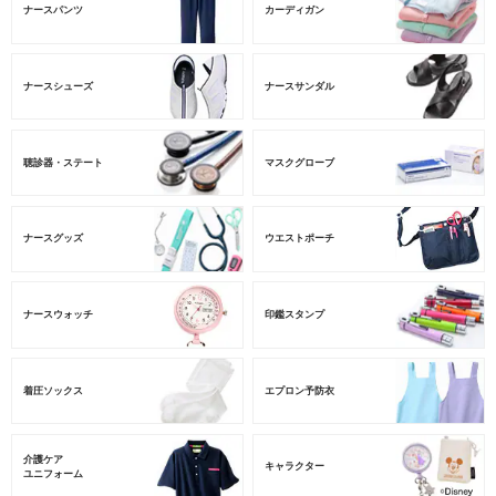
ナースパンツ
カーディガン
ナースシューズ
ナースサンダル
聴診器・ステート
マスクグローブ
ナースグッズ
ウエストポーチ
ナースウォッチ
印鑑スタンプ
着圧ソックス
エプロン予防衣
介護ケア
キャラクター
ユニフォーム