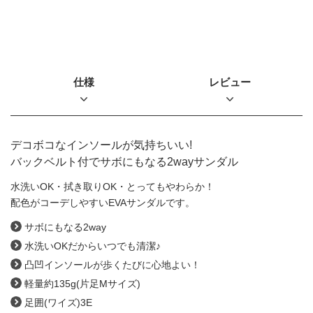
仕様
レビュー
デコボコなインソールが気持ちいい!
バックベルト付でサボにもなる2wayサンダル
水洗いOK・拭き取りOK・とってもやわらか！
配色がコーデしやすいEVAサンダルです。
サボにもなる2way
水洗いOKだからいつでも清潔♪
凸凹インソールが歩くたびに心地よい！
軽量約135g(片足Mサイズ)
足囲(ワイズ)3E