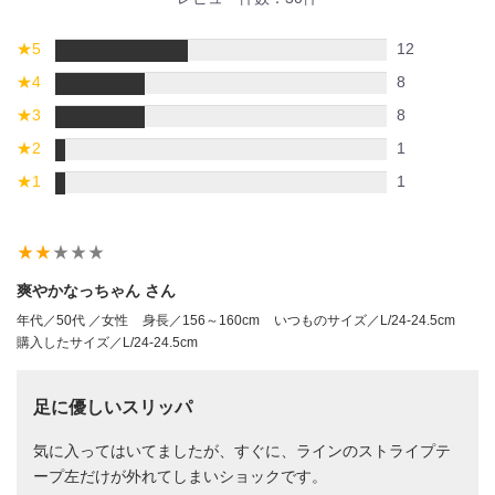
★
5
12
★
4
8
★
3
8
★
2
1
★
1
1
star_rate
star_rate
star_rate
star_rate
star_rate
爽やかなっちゃん さん
年代／50代 ／女性
身長／156～160cm
いつものサイズ／L/24-24.5cm
購入したサイズ／L/24-24.5cm
足に優しいスリッパ
気に入ってはいてましたが、すぐに、ラインのストライプテ
ープ左だけが外れてしまいショックです。