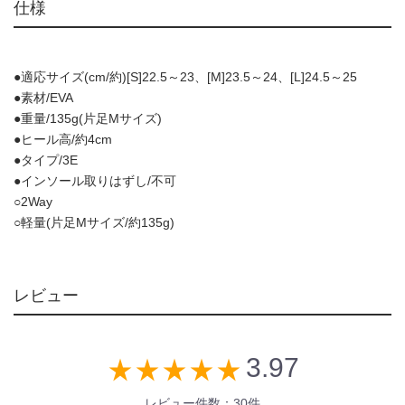
仕様
●適応サイズ(cm/約)[S]22.5～23、[M]23.5～24、[L]24.5～25
●素材/EVA
●重量/135g(片足Mサイズ)
●ヒール高/約4cm
●タイプ/3E
●インソール取りはずし/不可
○2Way
○軽量(片足Mサイズ/約135g)
レビュー
3.97
star_rate
star_rate
star_rate
star_rate
star_rate
レビュー件数：30件