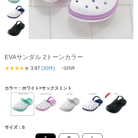
EVAサンダル 2トーンカラー
star_rate
star_rate
star_rate
star_rate
star_rate
3.97
(30件)
♥
325件
カラー：
ホワイト×サックスミント
サイズ：
S
S
M
L