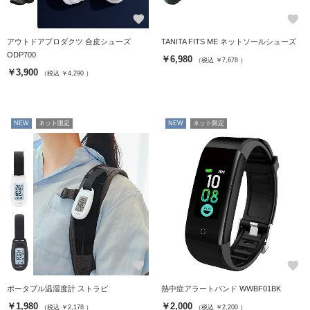
favorite
favorite
アウトドアプロダクツ 合皮シューズ
TANITA FITS ME ネットソールシューズ
ODP700
￥6,980
（税込 ￥7,678 ）
￥3,900
（税込 ￥4,290 ）
NEW
ネット限定
NEW
ネット限定
favorite
favorite
ポータブル温湿度計 ストラピ
熱中症アラートバンド WWBF01BK
￥1,980
￥2,000
（税込 ￥2,178 ）
（税込 ￥2,200 ）