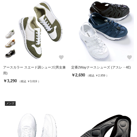
favorite
favorite
アースカラー スエード調シューズ(男女兼
定番2Wayナースシューズ (アスレ・4E)
用)
￥2,690
（税込 ￥2,959 ）
￥3,290
（税込 ￥3,619 ）
メンズ