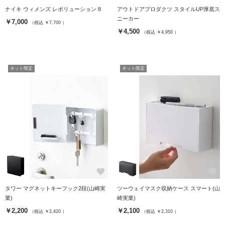
ナイキ ウィメンズ レボリューション 8
アウトドアプロダクツ スタイルUP厚底ス
ニーカー
￥7,000
（税込 ￥7,700 ）
￥4,500
（税込 ￥4,950 ）
ネット限定
ネット限定
favorite
favorite
タワー マグネットキーフック2段(山崎実
ツーウェイマスク収納ケース スマート(山
業)
崎実業)
￥2,200
￥2,100
（税込 ￥2,420 ）
（税込 ￥2,310 ）