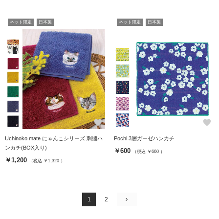
ネット限定
日本製
ネット限定
日本製
favorite
favorite
Uchinoko mate にゃんこシリーズ 刺繍ハ
Pochi 3層ガーゼハンカチ
ンカチ(BOX入り)
￥600
（税込 ￥660 ）
￥1,200
（税込 ￥1,320 ）
1
2