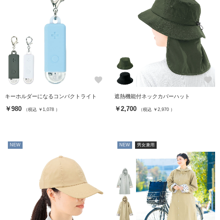
favorite
favorite
キーホルダーになるコンパクトライト
遮熱機能付ネックカバーハット
￥980
￥2,700
（税込 ￥1,078 ）
（税込 ￥2,970 ）
NEW
NEW
男女兼用