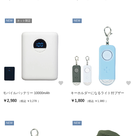
NEW
ネット限定
NEW
favorite
favorite
モバイルバッテリー 10000mAh
キーホルダーになるライト付ブザー
￥2,980
￥1,800
（税込 ￥3,278 ）
（税込 ￥1,980 ）
NEW
NEW