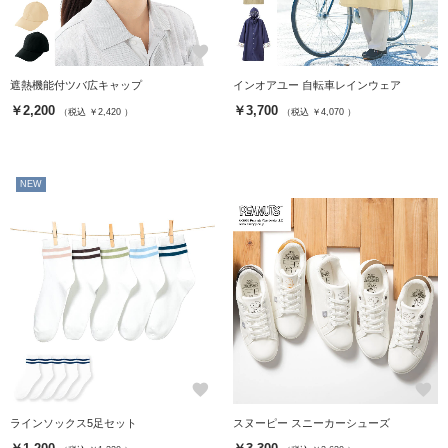
favorite
favorite
遮熱機能付ツバ広キャップ
インオアユー 自転車レインウェア
￥2,200
￥3,700
（税込 ￥2,420 ）
（税込 ￥4,070 ）
NEW
favorite
favorite
ラインソックス5足セット
スヌーピー スニーカーシューズ