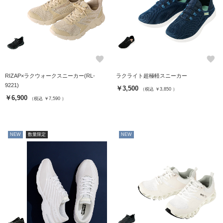
favorite
favorite
RIZAP×ラクウォークスニーカー(RL-
ラクライト超極軽スニーカー
9221)
￥3,500
（税込 ￥3,850 ）
￥6,900
（税込 ￥7,590 ）
NEW
数量限定
NEW