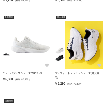
￥1,200
￥3,300
（税込 ￥1,320 ）
（税込 ￥3,630 ）
数量限定
男女兼用
favorite
favorite
ニューバランスシューズ W413 V3
コンフォートメッシュシューズ(男女兼
用)
￥6,300
（税込 ￥6,930 ）
￥3,290
（税込 ￥3,619 ）
男女兼用