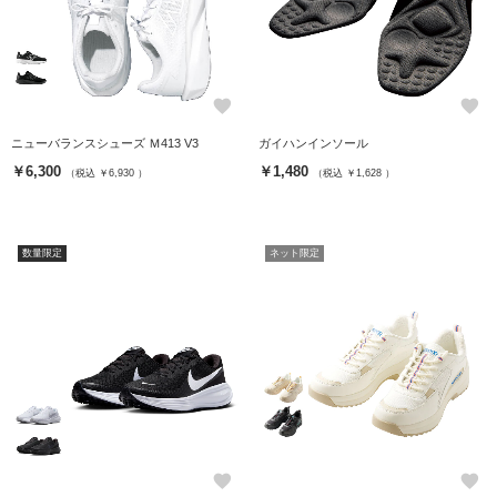
favorite
favorite
ニューバランスシューズ Ｍ413 V3
ガイハンインソール
￥6,300
￥1,480
（税込 ￥6,930 ）
（税込 ￥1,628 ）
数量限定
ネット限定
favorite
favorite