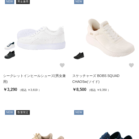
NEW
男女兼用
NEW
favorite
favorite
シークレットインヒールシューズ(男女兼
スケッチャーズ BOBS SQUAD
用)
CHAOSw(ソイド)
￥3,290
￥8,500
（税込 ￥3,619 ）
（税込 ￥9,350 ）
NEW
数量限定
NEW