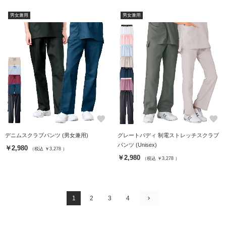
男女兼用
男女兼用
favorite
favorite
デニムスクラブパンツ (男女兼用)
グレートバディ 制電ストレッチスクラブ
パンツ (Unisex)
￥2,980
（税込 ￥3,278 ）
￥2,980
（税込 ￥3,278 ）
1
2
3
4