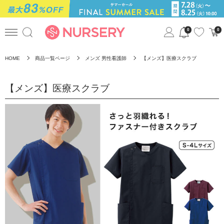
0
0
HOME
商品一覧ページ
メンズ 男性看護師
【メンズ】医療スクラブ
【メンズ】医療スクラブ