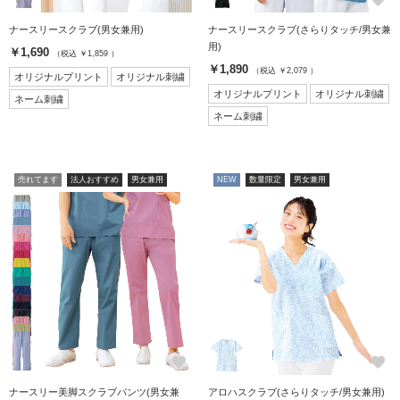
ナースリースクラブ(男女兼用)
ナースリースクラブ(さらりタッチ/男女兼
用)
￥1,690
（税込 ￥1,859 ）
￥1,890
（税込 ￥2,079 ）
オリジナルプリント
オリジナル刺繍
オリジナルプリント
オリジナル刺繍
ネーム刺繍
ネーム刺繍
売れてます
法人おすすめ
男女兼用
NEW
数量限定
男女兼用
favorite
favorite
ナースリー美脚スクラブパンツ(男女兼
アロハスクラブ(さらりタッチ/男女兼用)