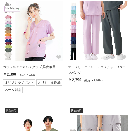
favorite
favorite
カラフルアニマルスクラブ(男女兼用)
ナースリーエアリーテクスチャースクラ
ブパンツ
￥2,390
（税込 ￥2,629 ）
￥2,390
（税込 ￥2,629 ）
オリジナルプリント
オリジナル刺繍
ネーム刺繍
男女兼用
男女兼用