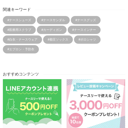
関連キーワード
#ナースシューズ
#ナースサンダル
#ナースグッズ
#医療用スクラブ
#カーディガン
#ナースインナー
#白衣・ナースウェア
#着圧ソックス
#ポロシャツ
#エプロン・予防衣
おすすめコンテンツ