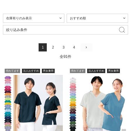
絞り込み条件
1
2
3
4
全91件
売れてます
法人おすすめ
男女兼用
売れてます
法人おすすめ
男女兼用
favorite
favorite