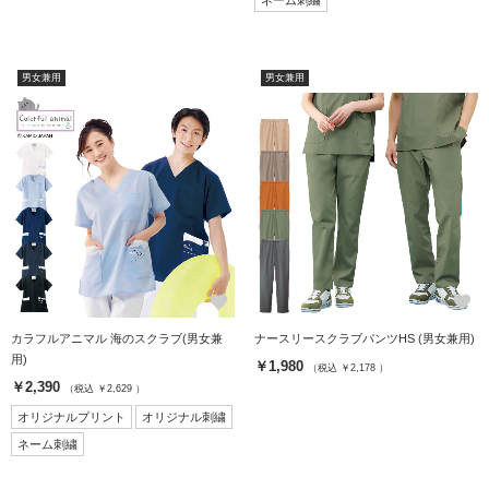
ネーム刺繍
男女兼用
男女兼用
favorite
favorite
カラフルアニマル 海のスクラブ(男女兼
ナースリースクラブパンツHS (男女兼用)
用)
￥1,980
（税込 ￥2,178 ）
￥2,390
（税込 ￥2,629 ）
オリジナルプリント
オリジナル刺繍
ネーム刺繍