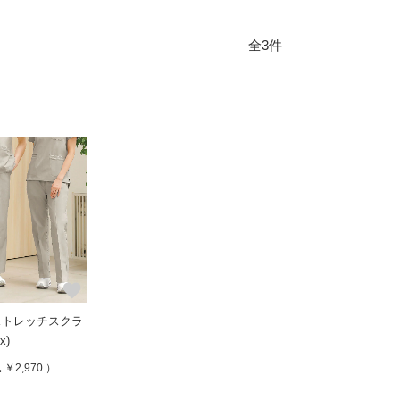
全3件
favorite
ストレッチスクラ
x)
￥2,970 ）