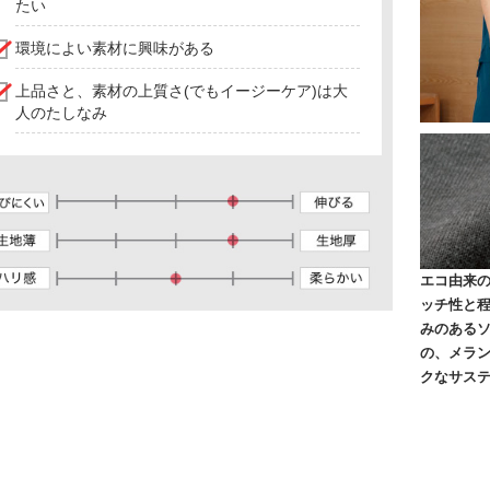
たい
環境によい素材に興味がある
上品さと、素材の上質さ(でもイージーケア)は大
人のたしなみ
エコ由来
ッチ性と
みのある
の、メラ
クなサス