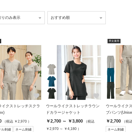
男女兼用
favorite
favorite
ライクストレッチスクラ
ウールライクストレッチラウン
ウールライク
ex)
ドカラージャケット
ブパンツ(Unise
0
￥2,700 ～ ￥3,800
￥2,700
（税込 ￥2,970 ）
（税込
（税込 
￥2,970 ～ ￥4,180 ）
ナル刺繍
ネーム刺繍
ネーム刺繍