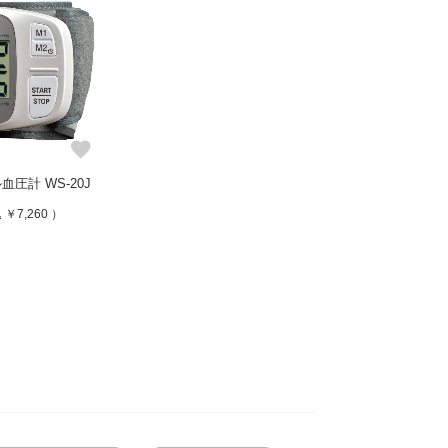
favorite
圧計 WS-20J
￥7,260 ）