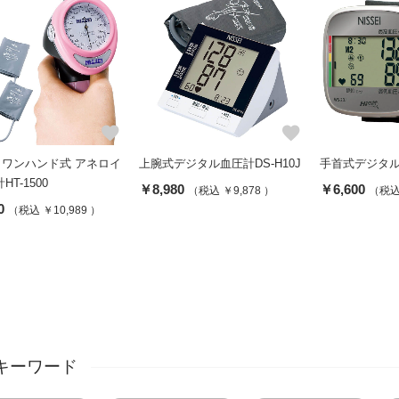
favorite
favorite
EI ワンハンド式 アネロイ
上腕式デジタル血圧計DS-H10J
手首式デジタル血
T-1500
￥8,980
￥6,600
（税込 ￥9,878 ）
（税込 
0
（税込 ￥10,989 ）
キーワード