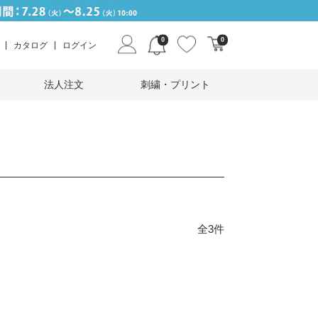
0
0
カタログ
ログイン
法人注文
刺繍・プリント
全3件