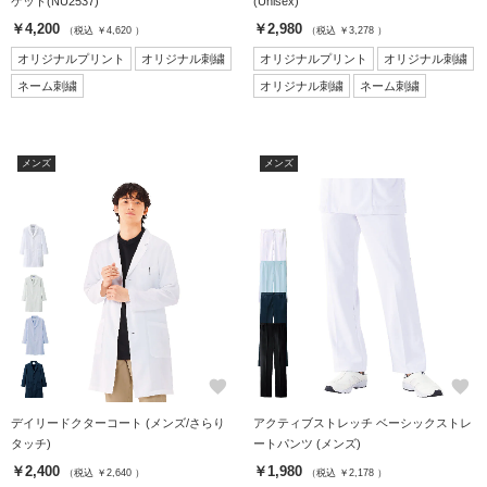
ケット(NU2537)
(Unisex)
￥4,200
￥2,980
（税込 ￥4,620 ）
（税込 ￥3,278 ）
オリジナルプリント
オリジナル刺繍
オリジナルプリント
オリジナル刺繍
ネーム刺繍
オリジナル刺繍
ネーム刺繍
メンズ
メンズ
favorite
favorite
デイリードクターコート (メンズ/さらり
アクティブストレッチ ベーシックストレ
タッチ)
ートパンツ (メンズ)
￥2,400
￥1,980
（税込 ￥2,640 ）
（税込 ￥2,178 ）