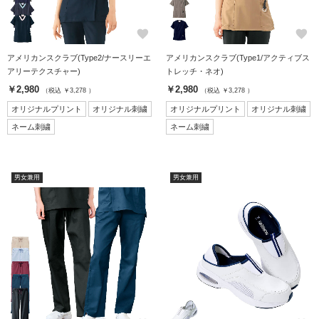
favorite
favorite
アメリカンスクラブ(Type2/ナースリーエ
アメリカンスクラブ(Type1/アクティブス
アリーテクスチャー)
トレッチ・ネオ)
￥2,980
￥2,980
（税込 ￥3,278 ）
（税込 ￥3,278 ）
オリジナルプリント
オリジナル刺繍
オリジナルプリント
オリジナル刺繍
ネーム刺繍
ネーム刺繍
男女兼用
男女兼用