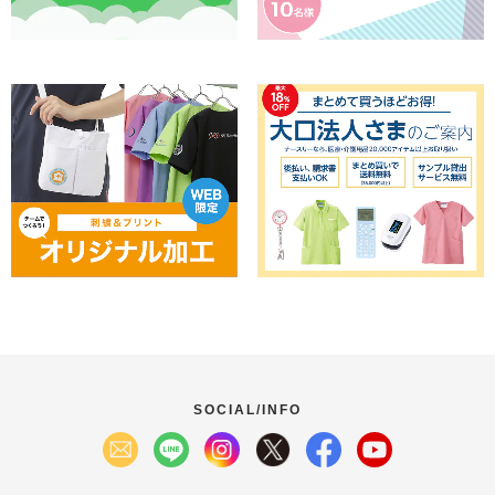
SOCIAL/INFO