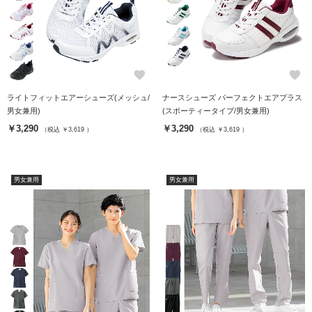
favorite
favorite
ライトフィットエアーシューズ(メッシュ/
ナースシューズ パーフェクトエアプラス
男女兼用)
(スポーティータイプ/男女兼用)
￥3,290
￥3,290
（税込 ￥3,619 ）
（税込 ￥3,619 ）
男女兼用
男女兼用