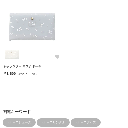
favorite
キャラクター マスクポーチ
￥1,600
（税込 ￥1,760 ）
関連キーワード
#ナースシューズ
#ナースサンダル
#ナースグッズ