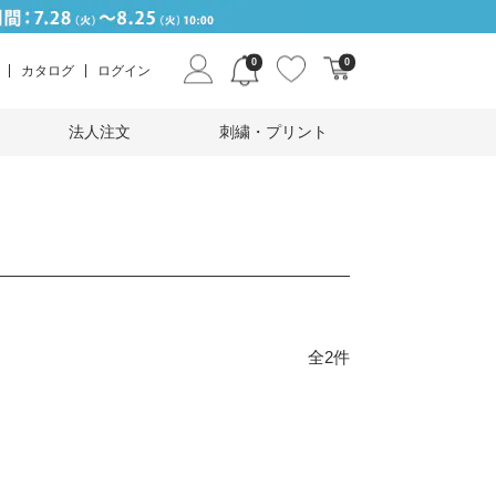
0
0
カタログ
ログイン
法人注文
刺繍・プリント
全2件