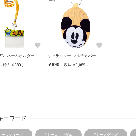
favorite
favorite
アン ネームホルダー
キャラクター マルチカバー
￥990
（税込 ￥880 ）
（税込 ￥1,089 ）
キーワード
ナースシューズ
#ナースサンダル
#ナースグッズ