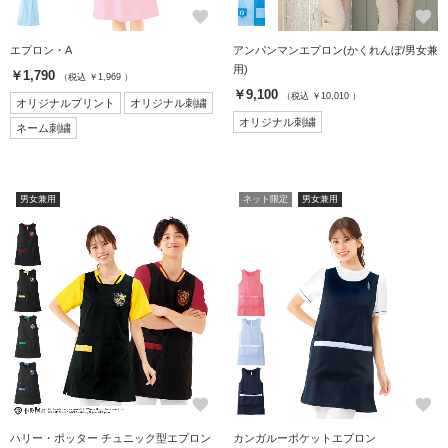
favorite
favorite
エプロン・A
アンパンマンエプロン(かくれんぼ/男女兼
用)
￥1,790
（税込 ￥1,969 ）
￥9,100
（税込 ￥10,010 ）
オリジナルプリント
オリジナル刺繍
オリジナル刺繍
ネーム刺繍
男女兼用
ネット限定
男女兼用
favorite
favorite
ハリー・ポッター チュニック型エプロン
カンガルーポケットエプロン