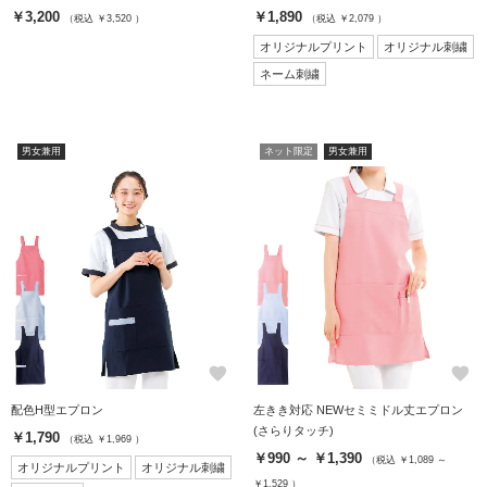
￥3,200
￥1,890
（税込 ￥3,520 ）
（税込 ￥2,079 ）
オリジナルプリント
オリジナル刺繍
ネーム刺繍
男女兼用
ネット限定
男女兼用
favorite
favorite
配色H型エプロン
左きき対応 NEWセミミドル丈エプロン
(さらりタッチ)
￥1,790
（税込 ￥1,969 ）
￥990 ～ ￥1,390
（税込 ￥1,089 ～
オリジナルプリント
オリジナル刺繍
￥1,529 ）