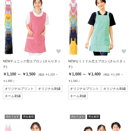
favorite
favorite
NEWチュニック型エプロン (さらりタッ
NEWセミミドル丈エプロン (さらりタッ
チ)
チ)
￥1,100 ～ ￥1,500
￥1,000 ～ ￥1,400
（税込 ￥1,210 ～
（税込 ￥1,100 ～
￥1,650 ）
￥1,540 ）
オリジナルプリント
オリジナル刺繍
オリジナルプリント
オリジナル刺繍
ネーム刺繍
ネーム刺繍
売れてます
男女兼用
売れてます
男女兼用