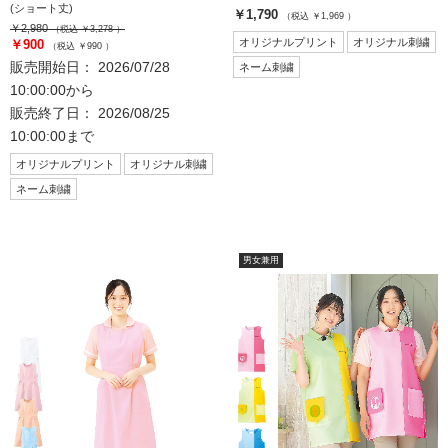
(ショート丈)
￥1,790
（税込 ￥1,969 ）
￥2,980
（税込 ￥3,278 ）
オリジナルプリント
オリジナル刺繍
￥900
（税込 ￥990 ）
販売開始日： 2026/07/28
ネーム刺繍
10:00:00から
販売終了日： 2026/08/25
10:00:00まで
オリジナルプリント
オリジナル刺繍
ネーム刺繍
男女兼用