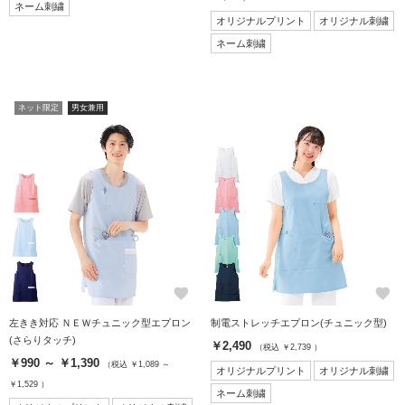
ネーム刺繍
オリジナルプリント
オリジナル刺繍
ネーム刺繍
ネット限定
男女兼用
favorite
favorite
左きき対応 ＮＥＷチュニック型エプロン
制電ストレッチエプロン(チュニック型)
(さらりタッチ)
￥2,490
（税込 ￥2,739 ）
￥990 ～ ￥1,390
（税込 ￥1,089 ～
オリジナルプリント
オリジナル刺繍
￥1,529 ）
ネーム刺繍