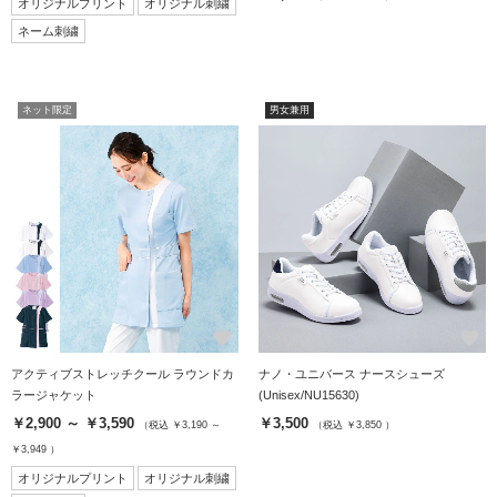
オリジナルプリント
オリジナル刺繍
ネーム刺繍
ネット限定
男女兼用
favorite
favorite
アクティブストレッチクール ラウンドカ
ナノ・ユニバース ナースシューズ
ラージャケット
(Unisex/NU15630)
￥2,900 ～ ￥3,590
￥3,500
（税込 ￥3,190 ～
（税込 ￥3,850 ）
￥3,949 ）
オリジナルプリント
オリジナル刺繍