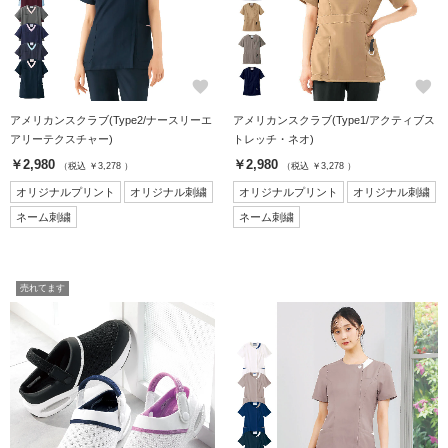
favorite
favorite
アメリカンスクラブ(Type2/ナースリーエ
アメリカンスクラブ(Type1/アクティブス
アリーテクスチャー)
トレッチ・ネオ)
￥2,980
￥2,980
（税込 ￥3,278 ）
（税込 ￥3,278 ）
オリジナルプリント
オリジナル刺繍
オリジナルプリント
オリジナル刺繍
ネーム刺繍
ネーム刺繍
売れてます