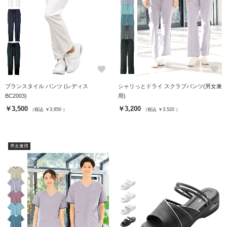
favorite
favorite
ブランスタイル パンツ (レディス
シャリっとドライ スクラブパンツ(男女兼
BC2003)
用)
￥3,500
￥3,200
（税込 ￥3,850 ）
（税込 ￥3,520 ）
男女兼用