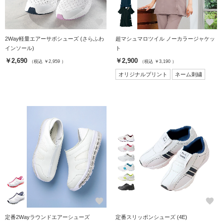
favorite
favorite
2Way軽量エアーサボシューズ (さらふわ
超マシュマロツイル ノーカラージャケッ
インソール)
ト
￥2,690
￥2,900
（税込 ￥2,959 ）
（税込 ￥3,190 ）
オリジナルプリント
ネーム刺繍
favorite
favorite
定番2Wayラウンドエアーシューズ
定番スリッポンシューズ (4E)