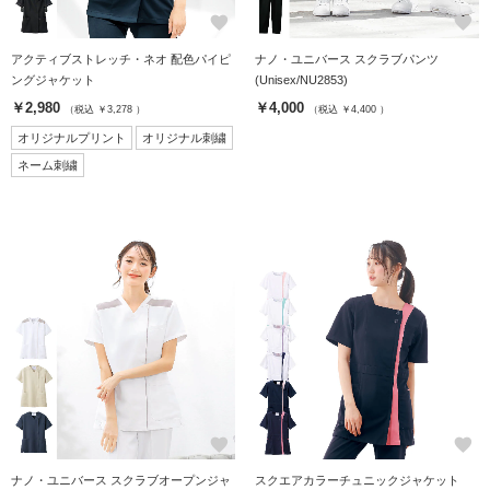
favorite
favorite
アクティブストレッチ・ネオ 配色パイピ
ナノ・ユニバース スクラブパンツ
ングジャケット
(Unisex/NU2853)
￥2,980
￥4,000
（税込 ￥3,278 ）
（税込 ￥4,400 ）
オリジナルプリント
オリジナル刺繍
ネーム刺繍
favorite
favorite
ナノ・ユニバース スクラブオープンジャ
スクエアカラーチュニックジャケット