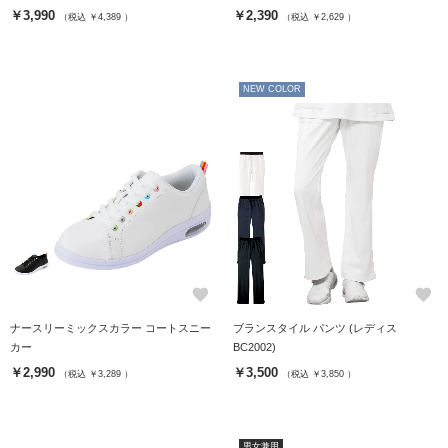
￥3,990
￥2,390
（税込 ￥4,389 ）
（税込 ￥2,629 ）
NEW COLOR
favorite
favorite
ナースリーミックスカラー コートスニー
ブランスタイル パンツ (レディス
カー
BC2002)
￥2,990
￥3,500
（税込 ￥3,289 ）
（税込 ￥3,850 ）
男女兼用