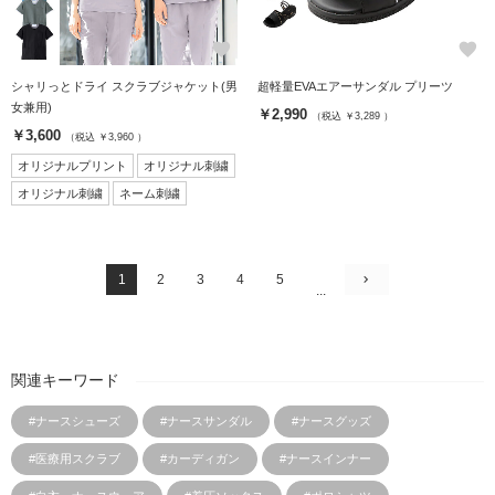
favorite
favorite
シャリっとドライ スクラブジャケット(男
超軽量EVAエアーサンダル プリーツ
女兼用)
￥2,990
（税込 ￥3,289 ）
￥3,600
（税込 ￥3,960 ）
オリジナルプリント
オリジナル刺繍
オリジナル刺繍
ネーム刺繍
1
2
3
4
5
...
関連キーワード
#ナースシューズ
#ナースサンダル
#ナースグッズ
#医療用スクラブ
#カーディガン
#ナースインナー