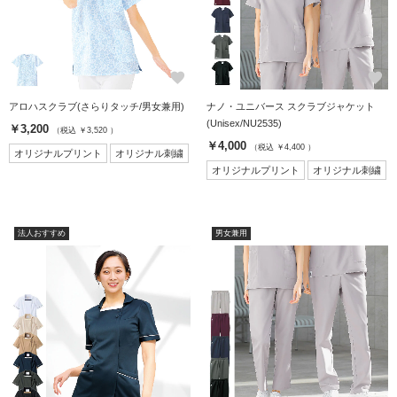
favorite
favorite
アロハスクラブ(さらりタッチ/男女兼用)
ナノ・ユニバース スクラブジャケット
(Unisex/NU2535)
￥3,200
（税込 ￥3,520 ）
￥4,000
（税込 ￥4,400 ）
オリジナルプリント
オリジナル刺繍
オリジナルプリント
オリジナル刺繍
法人おすすめ
男女兼用