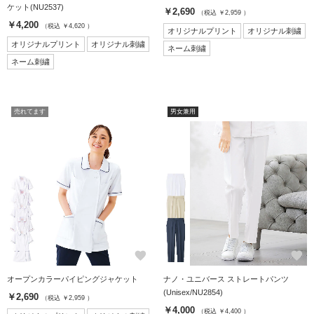
ケット(NU2537)
￥2,690
（税込 ￥2,959 ）
￥4,200
（税込 ￥4,620 ）
オリジナルプリント
オリジナル刺繍
オリジナルプリント
オリジナル刺繍
ネーム刺繍
ネーム刺繍
売れてます
男女兼用
favorite
favorite
オープンカラーパイピングジャケット
ナノ・ユニバース ストレートパンツ
(Unisex/NU2854)
￥2,690
（税込 ￥2,959 ）
￥4,000
（税込 ￥4,400 ）