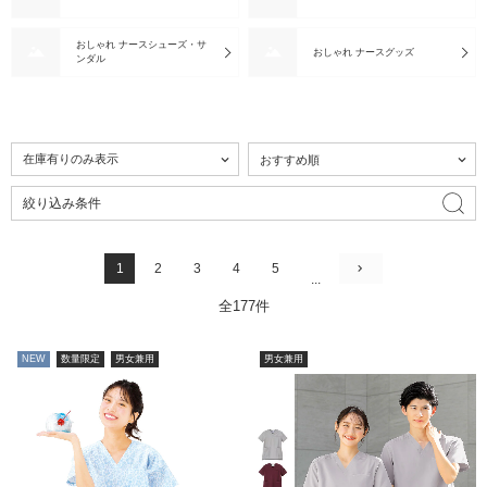
おしゃれ ナースシューズ・サ
おしゃれ ナースグッズ
ンダル
絞り込み条件
1
2
3
4
5
...
全177件
NEW
数量限定
男女兼用
男女兼用