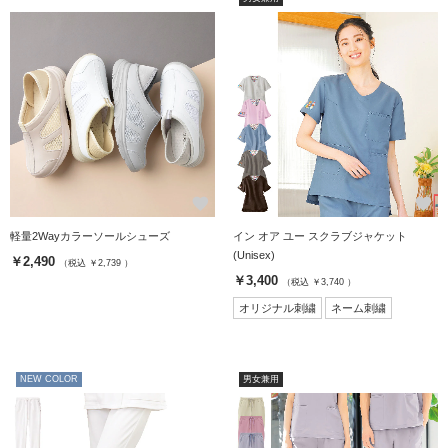
favorite
favorite
軽量2Wayカラーソールシューズ
イン オア ユー スクラブジャケット
(Unisex)
￥2,490
（税込 ￥2,739 ）
￥3,400
（税込 ￥3,740 ）
オリジナル刺繍
ネーム刺繍
NEW COLOR
男女兼用