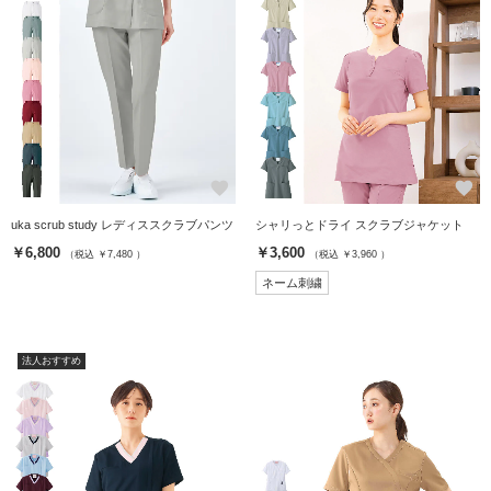
favorite
favorite
uka scrub study レディススクラブパンツ
シャリっとドライ スクラブジャケット
￥6,800
￥3,600
（税込 ￥7,480 ）
（税込 ￥3,960 ）
ネーム刺繍
法人おすすめ