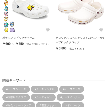
favorite
favorite
ポケモン ジビッツチャーム
クロックス スペシャリスト2.0ベントカラ
ーブロッククロッグ
￥600 ～ ￥650
（税込 ￥660 ～ ￥715 ）
￥3,800
（税込 ￥4,180 ）
関連キーワード
#ナースシューズ
#ナースサンダル
#ナースグッズ
#医療用スクラブ
#カーディガン
#ナースインナー
#白衣・ナースウェア
#着圧ソックス
#ポロシャツ