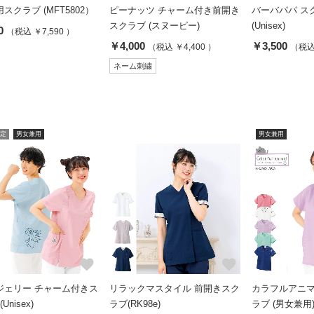
スクラブ (MFT5802）
ピーナッツ チャーム付き前開き
バーバパパ ス
スクラブ (スヌーピー)
(Unisex)
0
（税込 ￥7,590 ）
￥4,000
￥3,500
（税込 ￥4,400 ）
（税込 
ネーム刺繍
定
男女兼用
男女兼用
favorite
favorite
ジェリー チャーム付きス
リラックマスタイル 前開きスク
カラフルアニマ
Unisex)
ラブ(RK98e)
ラブ (男女兼用