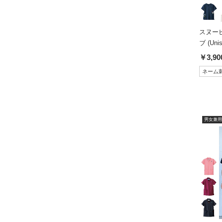
スヌー
ブ (Unis
￥3,90
ネーム
男女兼用