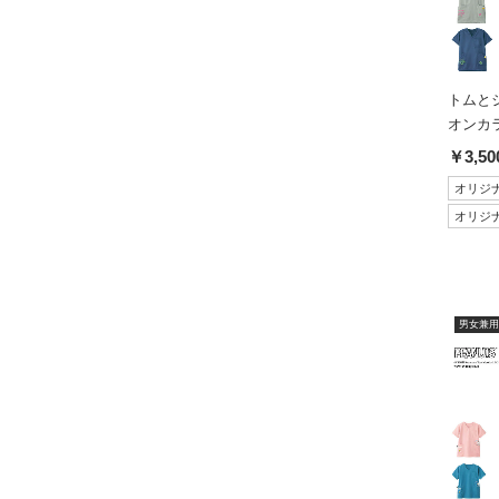
トムと
オンカラ
￥3,50
オリジ
オリジ
男女兼用