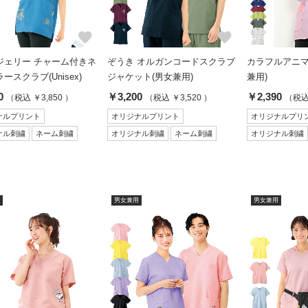
favorite
favorite
ジェリー チャーム付きネ
ぞうき オルガンコードスクラブ
カラフルアニマ
ースクラブ(Unisex)
ジャケット(男女兼用)
兼用)
0
￥3,200
￥2,390
（税込 ￥3,850 ）
（税込 ￥3,520 ）
（税込 
ナルプリント
オリジナルプリント
オリジナルプリ
ナル刺繍
ネーム刺繍
オリジナル刺繍
ネーム刺繍
オリジナル刺繍
男女兼用
男女兼用