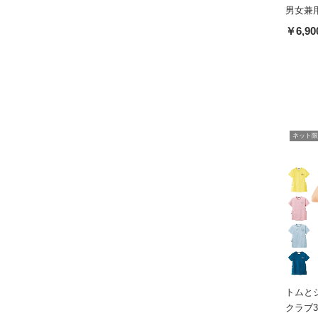
男女兼用
￥6,90
ネット限
トムと
クラブ3(