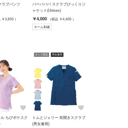
クラブパンツ
バーバパパ スクラブびっくりジ
ャケット(Unisex)
￥4,000
￥3,850 ）
（税込 ￥4,400 ）
ネーム刺繍
ネット限定
男女兼用
favorite
favorite
ル ちびポケスク
トムとジェリー 前開きスクラブ
)
(男女兼用)