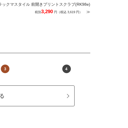
ラックマスタイル 前開きプリントスクラブ(RK98e)
3,290
≫
税別
円（税込 3,619 円）
る