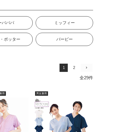
ーバパパ
ミッフィー
・ポッター
バービー
1
2
全29件
兼用
男女兼用