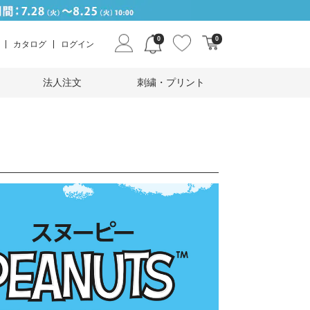
0
0
カタログ
ログイン
法人注文
刺繍・プリント