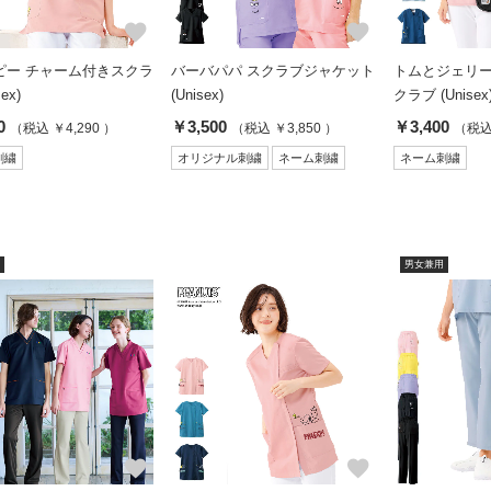
favorite
favorite
ピー チャーム付きスクラ
バーバパパ スクラブジャケット
トムとジェリー
ex)
(Unisex)
クラブ (Unisex
0
￥3,500
￥3,400
（税込 ￥4,290 ）
（税込 ￥3,850 ）
（税込 
刺繍
オリジナル刺繍
ネーム刺繍
ネーム刺繍
男女兼用
favorite
favorite