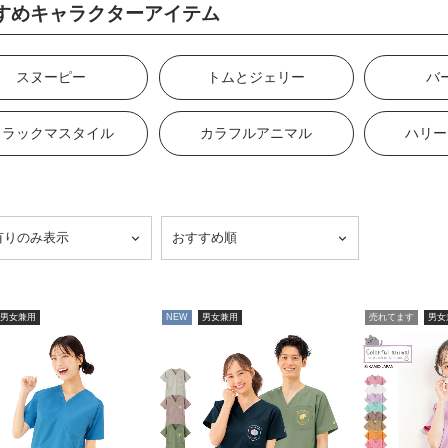
すめキャラクターアイテム
スヌーピー
トムとジェリー
バ
リラックマスタイル
カラフルアニマル
ハリー
男女兼用
NEW
男女兼用
売れてます
男女