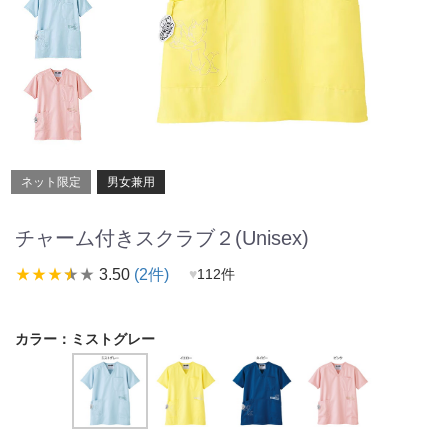
ネット限定
男女兼用
チャーム付きスクラブ２(Unisex)
star_rate
star_rate
star_rate
star_rate
star_rate
3.50
(2件)
♥
112件
カラー：
ミストグレー