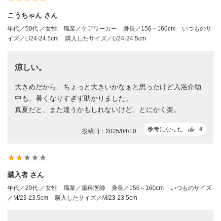
こうちゃん さん
年代／50代 ／女性
職業／ケアワーカー
身長／156～160cm
いつものサ
イズ／L/24-24.5cm
購入したサイズ／L/24-24.5cm
涼しい。
大きめだから、ちょっと大きいかなぁと思ったけど入浴介助
中も、暑くなりすぎず助かりました。
真夏だと、また違うかもしれないけど、とにかく楽。
参考になった
4
投稿日：2025/04/10
star_rate
star_rate
star_rate
star_rate
star_rate
購入者 さん
年代／20代 ／女性
職業／歯科医師
身長／156～160cm
いつものサイズ
／M/23-23.5cm
購入したサイズ／M/23-23.5cm