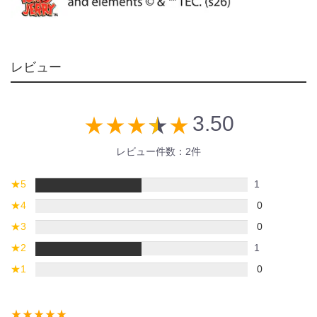
レビュー
3.50
star_rate
star_rate
star_rate
star_rate
star_rate
レビュー件数：2件
★
5
1
★
4
0
★
3
0
★
2
1
★
1
0
star_rate
star_rate
star_rate
star_rate
star_rate