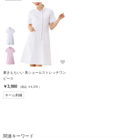
favorite
裏きもちいい 美ショールストレッチワン
ピース
￥3,980
（税込 ￥4,378 ）
ネーム刺繍
関連キーワード