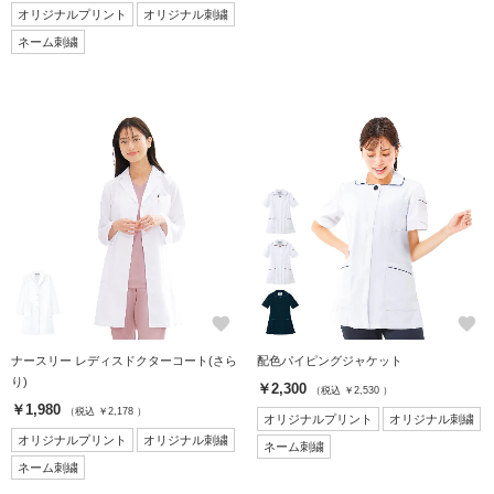
オリジナルプリント
オリジナル刺繍
ネーム刺繍
favorite
favorite
ナースリー レディスドクターコート(さら
配色パイピングジャケット
り)
￥2,300
（税込 ￥2,530 ）
￥1,980
（税込 ￥2,178 ）
オリジナルプリント
オリジナル刺繍
オリジナルプリント
オリジナル刺繍
ネーム刺繍
ネーム刺繍