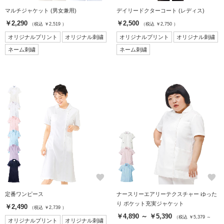
マルチジャケット (男女兼用)
デイリードクターコート (レディス)
￥2,290
￥2,500
（税込 ￥2,519 ）
（税込 ￥2,750 ）
オリジナルプリント
オリジナル刺繍
オリジナルプリント
オリジナル刺繍
ネーム刺繍
ネーム刺繍
favorite
favorite
定番ワンピース
ナースリーエアリーテクスチャー ゆった
り ポケット充実ジャケット
￥2,490
（税込 ￥2,739 ）
￥4,890 ～ ￥5,390
（税込 ￥5,379 ～
オリジナルプリント
オリジナル刺繍