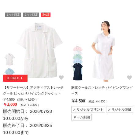
ネット限定
ネット限定
SALE
favorite
favorite
33%OFF
【サマーセール】アクティブストレッチ
制電クールストレッチ パイピングワンピ
クール ゆったりパイピングジャケット
ース
￥4,500
（税込 ￥4,950 ）
￥4,500
（税込 ￥4,950 ）
￥3,000
（税込 ￥3,300 ）
オリジナルプリント
オリジナル刺繍
販売開始日： 2026/07/28
ネーム刺繍
10:00:00から
販売終了日： 2026/08/25
10:00:00まで