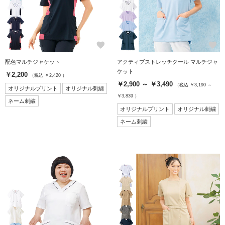
favorite
favorite
配色マルチジャケット
アクティブストレッチクール マルチジャ
ケット
￥2,200
（税込 ￥2,420 ）
￥2,900 ～ ￥3,490
（税込 ￥3,190 ～
オリジナルプリント
オリジナル刺繍
￥3,839 ）
ネーム刺繍
オリジナルプリント
オリジナル刺繍
ネーム刺繍