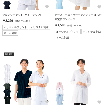
favorite
favorite
マルチジャケット (サイドジップ)
ナースリーエアリーテクスチャー ゆった
り定番ワンピース
￥2,290
（税込 ￥2,519 ）
￥4,500
（税込 ￥4,950 ）
オリジナルプリント
オリジナル刺繍
オリジナルプリント
オリジナル刺繍
ネーム刺繍
ネーム刺繍
男女兼用
favorite
favorite