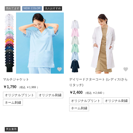
売れてます
NEW COLOR
法人おすすめ
favorite
favorite
マルチジャケット
デイリードクターコート (レディス/さら
りタッチ)
￥1,790
（税込 ￥1,969 ）
￥2,400
（税込 ￥2,640 ）
オリジナルプリント
オリジナル刺繍
オリジナルプリント
オリジナル刺繍
ネーム刺繍
ネーム刺繍
男女兼用