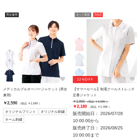
男女兼用
ネット限定
SALE
favorite
favorite
22%OFF
メディカルプルオーバージャケット (男女
【サマーセール】制電クールストレッチ
兼用)
定番ジャケット
￥2,800
（税込 ￥3,080 ）
￥2,590
（税込 ￥2,849 ）
￥2,180
（税込 ￥2,398 ）
オリジナルプリント
オリジナル刺繍
販売開始日： 2026/07/28
ネーム刺繍
10:00:00から
販売終了日： 2026/08/25
10:00:00まで