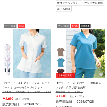
オリジナルプリント
オリジナル刺繍
ネーム刺繍
ネット限定
SALE
ネット限定
SALE
男女兼用
favorite
favorite
54%OFF
【サマーセール】アクティブストレッチ
【サマーセール】花粉ガード 耐塩素スト
クール ショールカラージャケット
レッチスクラブ(男女兼用)
￥2,500 ～ ￥3,590
￥3,500
（税込 ￥2,750 ～ ￥3,949
（税込 ￥3,850 ）
）
￥1,600
（税込 ￥1,760 ）
￥2,090
（税込 ￥2,299 ）
販売開始日： 2026/07/28
販売開始日： 2026/07/28
10:00:00から