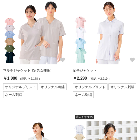
favorite
favorite
マルチジャケットHS(男女兼用)
定番ジャケット
￥1,980
￥2,290
（税込 ￥2,178 ）
（税込 ￥2,519 ）
オリジナルプリント
オリジナル刺繍
オリジナルプリント
オリジナル刺繍
ネーム刺繍
ネーム刺繍
法人おすすめ