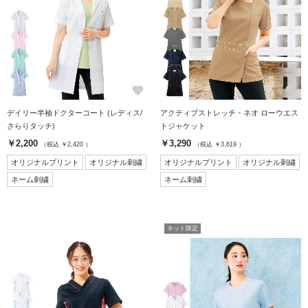
favorite
favorite
デイリー半袖ドクターコート (レディス/
アクティブストレッチ・ネオ ローウエス
さらりタッチ)
トジャケット
￥2,200
￥3,290
（税込 ￥2,420 ）
（税込 ￥3,619 ）
オリジナルプリント
オリジナル刺繍
オリジナルプリント
オリジナル刺繍
ネーム刺繍
ネーム刺繍
ネット限定